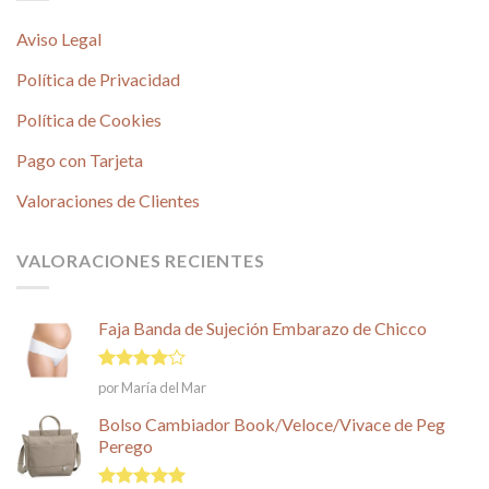
Aviso Legal
Política de Privacidad
Política de Cookies
Pago con Tarjeta
Valoraciones de Clientes
VALORACIONES RECIENTES
Faja Banda de Sujeción Embarazo de Chicco
Valorado
por María del Mar
en
4
de
5
Bolso Cambiador Book/Veloce/Vivace de Peg
Perego