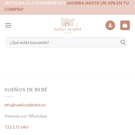
Skip
🎉UTILIZA EL CUPÓN BEBE10 Y
AHORRA HASTA UN 10% EN TU
COMPRA*
to
content
Buscar
por:
SUEÑOS DE BEBÉ
info@sueñosdebebe.es
Atención por WhatsApp
722 175 040