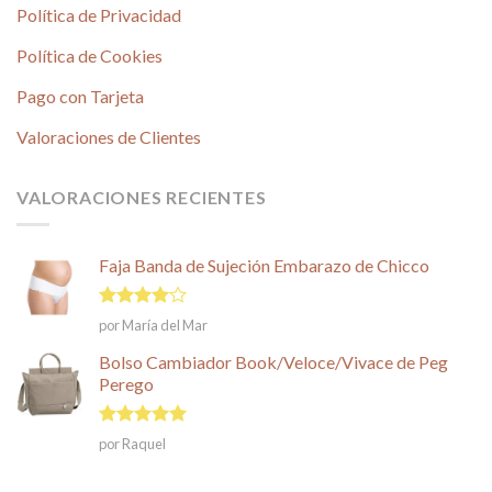
Política de Privacidad
Política de Cookies
Pago con Tarjeta
Valoraciones de Clientes
VALORACIONES RECIENTES
Faja Banda de Sujeción Embarazo de Chicco
Valorado
por María del Mar
en
4
de
5
Bolso Cambiador Book/Veloce/Vivace de Peg
Perego
Valorado en
por Raquel
5
de 5