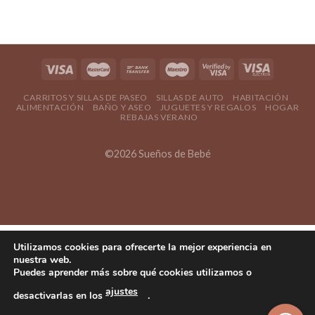
CARRITOS Y SILLAS DE PASEO
SILLAS DE AUTO
HABITACIÓN
ALIMENTACIÓN
BAÑO Y ASEO
JUGUETES Y REGALOS
HOGAR
REBAJAS VERANO
©2026 Sueños de Bebé
Utilizamos cookies para ofrecerte la mejor experiencia en
nuestra web.
Puedes aprender más sobre qué cookies utilizamos o
ajustes
desactivarlas en los
.