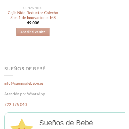
la
CUNAS NIDO
página
Cojín Nido Reductor Colecho
de
3 en 1 de Innovaciones MS
producto
49,00
€
Añadir al carrito
SUEÑOS DE BEBÉ
info@sueñosdebebe.es
Atención por WhatsApp
722 175 040
Sueños de Bebé