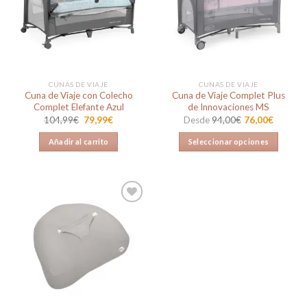
a la
a la
lista de
lista de
deseos
deseos
CUNAS DE VIAJE
CUNAS DE VIAJE
Cuna de Viaje con Colecho
Cuna de Viaje Complet Plus
Complet Elefante Azul
de Innovaciones MS
El
El
104,99
€
79,99
€
Desde
94,00
€
76,00
€
precio
precio
original
actual
Añadir al carrito
Seleccionar opciones
era:
es:
104,99€.
79,99€.
Este
producto
tiene
múltiples
variantes.
Las
Añadir
opciones
a la
lista de
se
deseos
pueden
elegir
en