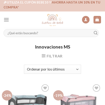
Skip
🎉UTILIZA EL CUPÓN BEBE10 Y
AHORRA HASTA UN 10% EN TU
COMPRA*
to
content
Buscar
por:
Innovaciones MS
FILTRAR
-24%
-19%
Añadir
Añadir