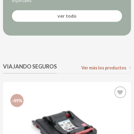
elegir
especiales
en
la
ver todo
página
de
producto
VIAJANDO SEGUROS
Ver más los productos
-49%
ir
Añadir
a la
de
lista de
os
deseos