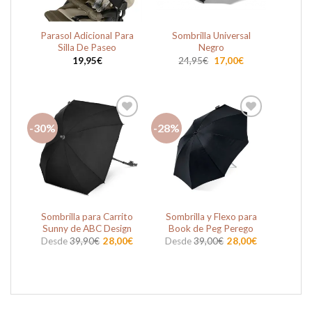
Parasol Adicional Para
Sombrilla Universal
Silla De Paseo
Negro
El
El
19,95
€
24,95
€
17,00
€
precio
precio
original
actual
era:
es:
24,95€.
17,00€.
-30%
-28%
Añadir
Añadir
a la
a la
lista de
lista de
deseos
deseos
Sombrilla para Carrito
Sombrilla y Flexo para
Sunny de ABC Design
Book de Peg Perego
Desde
39,90
€
28,00
€
Desde
39,00
€
28,00
€