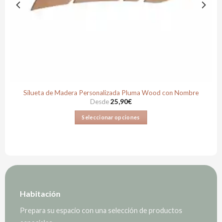
Silueta de Madera Personalizada Pluma Wood con Nombre
Desde
25,90
€
Seleccionar opciones
Este
producto
tiene
múltiples
variantes.
Las
opciones
Habitación
se
Prepara su espacio con una selección de productos
pueden