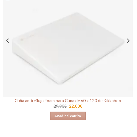
a la
lista de
deseos
Cuña antireflujo Foam para Cuna de 60 x 120 de Kikkaboo
El
El
29,90
€
22,00
€
precio
precio
original
actual
Añadir al carrito
era:
es:
29,90€.
22,00€.