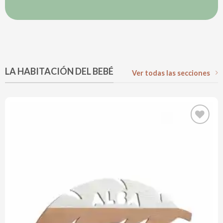
LA HABITACIÓN DEL BEBÉ
Ver todas las secciones
ir
Añadir
a la
de
lista de
os
deseos