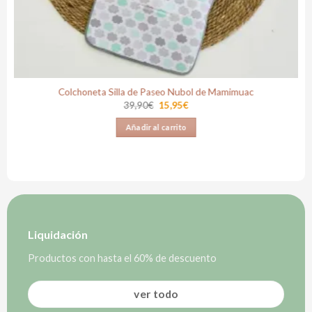
Colchoneta Silla de Paseo Nubol de Mamimuac
El
El
39,90
€
15,95
€
precio
precio
original
actual
Añadir al carrito
era:
es:
39,90€.
15,95€.
Liquidación
Productos con hasta el 60% de descuento
ver todo