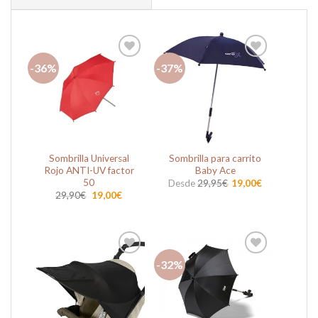
-36%
-37%
Añadir
Añadir
a la
a la
lista de
lista de
deseos
deseos
Sombrilla Universal
Sombrilla para carrito
Rojo ANTI-UV factor
Baby Ace
50
Desde
29,95
€
19,00
€
El
El
29,90
€
19,00
€
precio
precio
original
actual
era:
es:
29,90€.
19,00€.
-32%
Añadir
Añadir
a la
a la
lista de
lista de
deseos
deseos