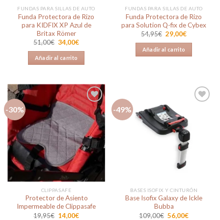
FUNDAS PARA SILLAS DE AUTO
FUNDAS PARA SILLAS DE AUTO
Funda Protectora de Rizo
Funda Protectora de Rizo
para KIDFIX XP Azul de
para Solution Q-fix de Cybex
Britax Römer
El
El
54,95
€
29,00
€
precio
precio
El
El
51,00
€
34,00
€
original
actual
precio
precio
Añadir al carrito
era:
es:
original
actual
Añadir al carrito
54,95€.
29,00€.
era:
es:
51,00€.
34,00€.
-30%
-49%
Añadir
Añadir
a la
a la
lista de
lista de
deseos
deseos
CLIPPASAFE
BASES ISOFIX Y CINTURÓN
Protector de Asiento
Base Isofix Galaxy de Ickle
Impermeable de Clippasafe
Bubba
El
El
El
El
19,95
€
14,00
€
109,00
€
56,00
€