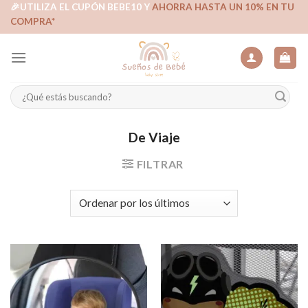
Skip
🎉UTILIZA EL CUPÓN BEBE10 Y
AHORRA HASTA UN 10% EN TU
COMPRA*
to
content
Buscar
por:
De Viaje
FILTRAR