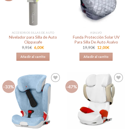
lista de
lista de
deseos
deseos
ACCESORIOS SILLAS DE AUTO
ASALVO
Nivelador para Silla de Auto
Funda Protección Solar UV
Clippasafe
Para Silla De Auto Asalvo
El
El
El
El
9,95
€
6,00
€
19,90
€
12,00
€
precio
precio
precio
precio
original
actual
original
actual
Añadir al carrito
Añadir al carrito
era:
es:
era:
es:
9,95€.
6,00€.
19,90€.
12,00€.
-33%
-47%
Añadir
Añadir
a la
a la
lista de
lista de
deseos
deseos