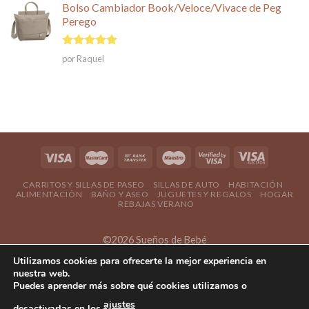
5
Bolso Cambiador Book/Veloce/Vivace de Peg
Perego
Valorado en
por Raquel
5
de 5
CARRITOS Y SILLAS DE PASEO
SILLAS DE AUTO
HABITACIÓN
ALIMENTACIÓN
BAÑO Y ASEO
JUGUETES Y REGALOS
HOGAR
REBAJAS VERANO
©2026 Sueños de Bebé
Utilizamos cookies para ofrecerte la mejor experiencia en
nuestra web.
Puedes aprender más sobre qué cookies utilizamos o
ajustes
desactivarlas en los
.