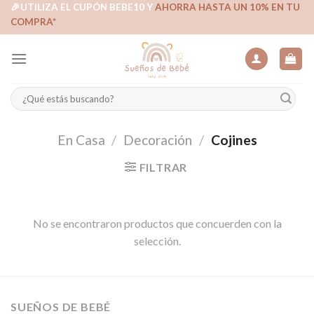
Skip
🎉UTILIZA EL CUPÓN BEBE10 Y
AHORRA HASTA UN 10% EN TU
COMPRA*
to
content
Buscar
por:
En Casa
/
Decoración
/
Cojines
FILTRAR
No se encontraron productos que concuerden con la
selección.
SUEÑOS DE BEBÉ