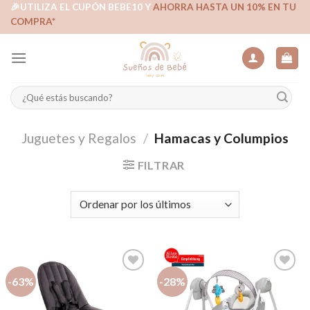
Skip
🎉UTILIZA EL CUPÓN BEBE10 Y
AHORRA HASTA UN 10% EN TU
COMPRA*
to
content
Buscar
por:
Juguetes y Regalos
/
Hamacas y Columpios
FILTRAR
-63%
-28%
Añadir
Añadir