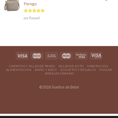
Perego
Valorado en
por Raquel
5
de 5
CARRITOS Y SILLAS DE PASEO
SILLAS DE AUTO
HABITACIÓN
ALIMENTACIÓN
BAÑO Y ASEO
JUGUETES Y REGALOS
HOGAR
REBAJAS VERANO
©2026 Sueños de Bebé