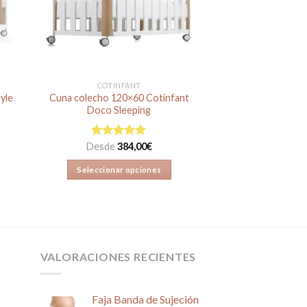
pueden
elegir
en
la
página
COTINFANT
de
yle
Cuna colecho 120×60 Cotinfant
producto
Doco Sleeping
Desde
Valorado en
384,00
€
4.95
de 5
Seleccionar opciones
Este
producto
tiene
múltiples
variantes.
VALORACIONES RECIENTES
Las
opciones
se
Faja Banda de Sujeción