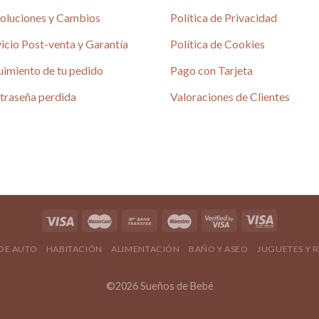
en
oluciones y Cambios
Política de Privacidad
la
icio Post-venta y Garantía
Política de Cookies
página
de
uimiento de tu pedido
Pago con Tarjeta
producto
traseña perdida
Valoraciones de Clientes
 DE AUTO
HABITACIÓN
ALIMENTACIÓN
BAÑO Y ASEO
JUGUETES Y 
©2026 Sueños de Bebé