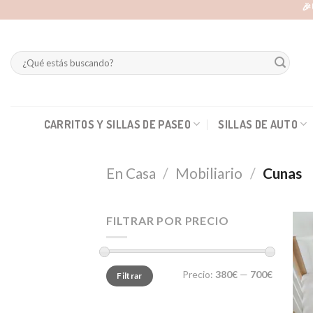
Skip
🎉
to
content
Buscar
por:
CARRITOS Y SILLAS DE PASEO
SILLAS DE AUTO
En Casa
/
Mobiliario
/
Cunas
FILTRAR POR PRECIO
Precio
Precio
Precio:
380€
—
700€
Filtrar
mínimo
máximo