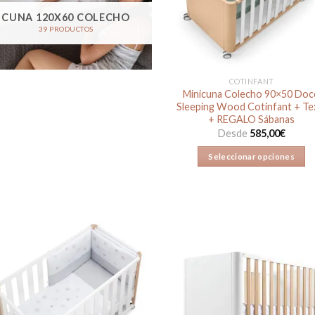
CUNA 120X60 COLECHO
39 PRODUCTOS
COTINFANT
Minicuna Colecho 90×50 Do
Sleeping Wood Cotinfant + Tex
+ REGALO Sábanas
Desde
585,00
€
Seleccionar opciones
Este
producto
tiene
múltiples
variantes.
Las
opciones
Añadir
Aña
se
a la
a 
lista de
list
pueden
deseos
des