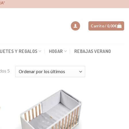
A*
Carrito /
0,00
€
UETES Y REGALOS
HOGAR
REBAJAS VERANO
dos 5
dir
Añadir
la
a la
a de
lista de
eos
deseos