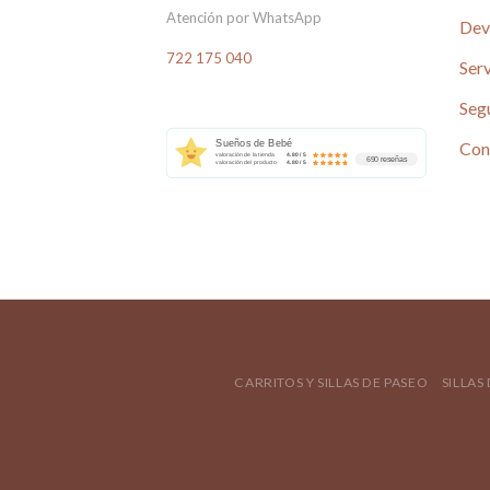
Atención por WhatsApp
Dev
722 175 040
Serv
Seg
Con
Sueños de Bebé
valoración de la tienda
4.80 / 5
690 reseñas
valoración del producto
4.80 / 5
CARRITOS Y SILLAS DE PASEO
SILLAS