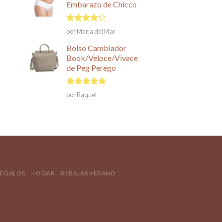
Embarazo de Chicco
pueden
elegir
en
Valorado
por María del Mar
en
4
de
la
5
Bolso Cambiador
página
Book/Veloce/Vivace
de
de Peg Perego
producto
Valorado en
por Raquel
5
de 5
REGALOS
HOGAR
REBAJAS VERANO