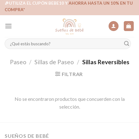
Skip
🎉UTILIZA EL CUPÓN BEBE10 Y
AHORRA HASTA UN 10% EN TU
COMPRA*
to
content
Buscar
por:
Paseo
/
Sillas de Paseo
/
Sillas Reversibles
FILTRAR
No se encontraron productos que concuerden con la
selección.
SUEÑOS DE BEBÉ