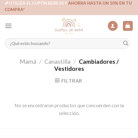
Skip
🎉UTILIZA EL CUPÓN BEBE10 Y
AHORRA HASTA UN 10% EN TU
COMPRA*
to
content
Buscar
por:
Mamá
/
Canastilla
/
Cambiadores /
Vestidores
FILTRAR
No se encontraron productos que concuerden con la
selección.