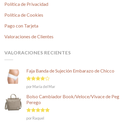
Política de Privacidad
Política de Cookies
Pago con Tarjeta
Valoraciones de Clientes
VALORACIONES RECIENTES
Faja Banda de Sujeción Embarazo de Chicco
Valorado
por María del Mar
en
4
de
5
Bolso Cambiador Book/Veloce/Vivace de Peg
Perego
Valorado en
por Raquel
5
de 5