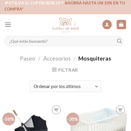
Skip
🎉UTILIZA EL CUPÓN BEBE10 Y
AHORRA HASTA UN 10% EN TU
COMPRA*
to
content
Buscar
por:
Paseo
/
Accesorios
/
Mosquiteras
FILTRAR
-50%
-30%
Añadir
Añadir