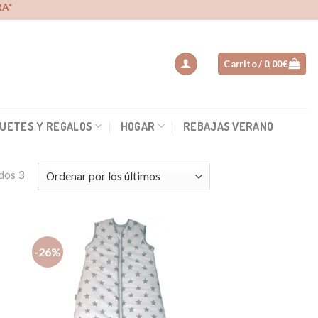
A*
Carrito /
0,00
€
UETES Y REGALOS
HOGAR
REBAJAS VERANO
dos 3
-26%
dir
Añadir
la
a la
a de
lista de
eos
deseos