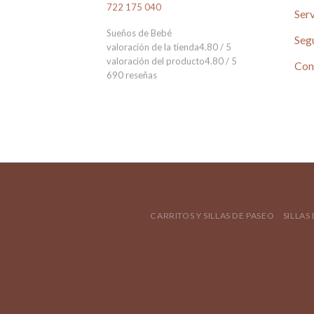
722 175 040
Serv
Sueños de Bebé
Seg
valoración de la tienda
4.80 / 5
valoración del producto
4.80 / 5
Con
690 reseñas
CARRITOS Y SILLAS DE PASEO
SILLAS