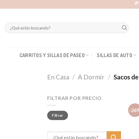
Skip
🎉
to
content
Buscar
por:
CARRITOS Y SILLAS DE PASEO
SILLAS DE AUTO
En Casa
/
A Dormir
/
Sacos de
FILTRAR POR PRECIO
-26
Precio
Precio
Filtrar
mínimo
máximo