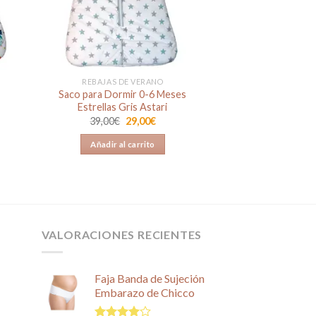
REBAJAS DE VERANO
s
Saco para Dormir 0-6 Meses
Estrellas Gris Astari
El
El
39,00
€
29,00
€
precio
precio
original
actual
Añadir al carrito
era:
es:
.
39,00€.
29,00€.
VALORACIONES RECIENTES
Faja Banda de Sujeción
Embarazo de Chicco