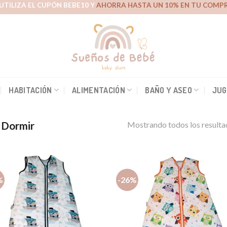
UTILIZA EL CUPÓN BEBE10 Y
AHORRA HASTA UN 10% EN TU COMPR
HABITACIÓN
ALIMENTACIÓN
BAÑO Y ASEO
JUG
 Dormir
Mostrando todos los resulta
%
-26%
Añadir
Aña
a la
a 
lista de
list
deseos
des