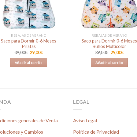
REBAJAS DE VERANO
REBAJAS DE VERANO
Saco para Dormir 0-6 Meses
Saco para Dormir 0-6 Mese
Piratas
Buhos Multicolor
El
El
El
El
39,00
€
29,00
€
39,00
€
29,00
€
precio
precio
precio
precio
original
actual
original
actual
Añadir al carrito
Añadir al carrito
era:
es:
era:
es:
39,00€.
29,00€.
39,00€.
29,00€
ENDA
LEGAL
diciones generales de Venta
Aviso Legal
oluciones y Cambios
Política de Privacidad