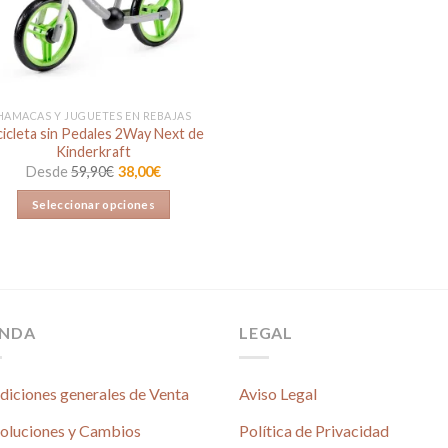
HAMACAS Y JUGUETES EN REBAJAS
cicleta sin Pedales 2Way Next de
Kinderkraft
Desde
59,90
€
38,00
€
Seleccionar opciones
Este
producto
tiene
múltiples
variantes.
ENDA
LEGAL
Las
opciones
se
diciones generales de Venta
Aviso Legal
pueden
oluciones y Cambios
Política de Privacidad
elegir