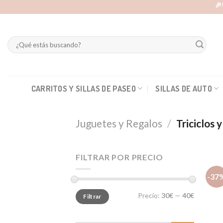
Skip
🎉
to
content
Buscar
por:
CARRITOS Y SILLAS DE PASEO
SILLAS DE AUTO
Juguetes y Regalos
/
Triciclos y
FILTRAR POR PRECIO
-37
Precio
Precio
Precio:
30€
—
40€
Filtrar
mínimo
máximo