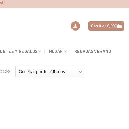
A*
Carrito /
0,00
€
UETES Y REGALOS
HOGAR
REBAJAS VERANO
ltado