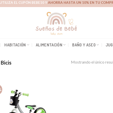
UTILIZA EL CUPÓN BEBE10 Y
AHORRA HASTA UN 10% EN TU COMPR
HABITACIÓN
ALIMENTACIÓN
BAÑO Y ASEO
JUG
 Bicis
Mostrando el único resu
%
Añadir
a la
lista de
deseos