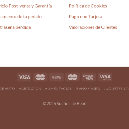
en
icio Post-venta y Garantía
Política de Cookies
la
uimiento de tu pedido
Pago con Tarjeta
página
é
de
traseña perdida
Valoraciones de Clientes
4.80 / 5
producto
690 reseñas
4.80 / 5
 DE AUTO
HABITACIÓN
ALIMENTACIÓN
BAÑO Y ASEO
JUGUETES Y 
©2026 Sueños de Bebé