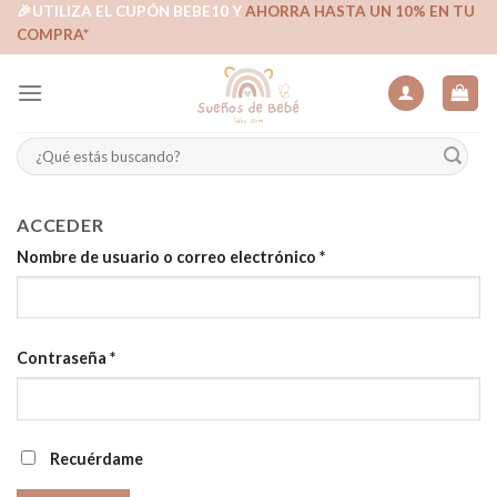
Skip
🎉UTILIZA EL CUPÓN BEBE10 Y
AHORRA HASTA UN 10% EN TU
COMPRA*
to
content
Buscar
por:
ACCEDER
Nombre de usuario o correo electrónico
*
Contraseña
*
Recuérdame