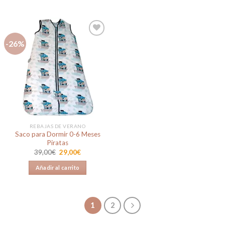
21,90€.
19,00€.
69,00€.
55,00€.
-26%
Añadir
a la
lista de
deseos
REBAJAS DE VERANO
Saco para Dormir 0-6 Meses
Piratas
El
El
39,00
€
29,00
€
precio
precio
original
actual
Añadir al carrito
era:
es:
39,00€.
29,00€.
1
2