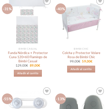
-31%
-40%
Añadir
Añadir
a la
a la
lista de
lista de
deseos
deseos
BIMBI CASUAL
BIMBI CHIC
Funda Nórdica + Protector
Colcha y Protector Volare
Cuna 120×60 Flamingo de
Rosa de Bimbi Chic
Bimbi Casual
El
El
99,00
€
59,00
€
precio
precio
El
El
129,00
€
89,00
€
original
actual
precio
precio
Añadir al carrito
era:
es:
original
actual
Añadir al carrito
99,00€.
59,00€.
era:
es:
129,00€.
89,00€.
-55%
-13%
Añadir
Añadir