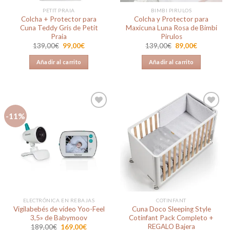
PETIT PRAIA
BIMBI PIRULOS
Colcha + Protector para
Colcha y Protector para
Cuna Teddy Gris de Petit
Maxicuna Luna Rosa de Bimbi
Praia
Pirulos
El
El
El
El
139,00
€
99,00
€
139,00
€
89,00
€
precio
precio
precio
precio
original
actual
original
actual
Añadir al carrito
Añadir al carrito
era:
es:
era:
es:
139,00€.
99,00€.
139,00€.
89,00€.
-11%
Añadir
Añadir
a la
a la
lista de
lista de
deseos
deseos
ELECTRÓNICA EN REBAJAS
COTINFANT
Vigilabebés de vídeo Yoo-Feel
Cuna Doco Sleeping Style
3,5» de Babymoov
Cotinfant Pack Completo +
REGALO Bajera
El
El
189,00
€
169,00
€