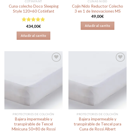
COTINFANT
CUNAS NIDO
página
Cuna colecho Doco Sleeping
Cojín Nido Reductor Colecho
de
Style 120×60 Cotinfant
3 en 1 de Innovaciones MS
producto
49,00
€
Añadir al carrito
Valorado en
434,00
€
5.00
de 5
Añadir al carrito
Añadir
Añadir
a la
a la
lista de
lista de
deseos
deseos
PROTECTORES DE COLCHÓN
PROTECTORES DE COLCHÓN
Bajera impermeable y
Bajera impermeable y
transpirable de Tencel
transpirable de Tencel para
Minicuna 50×80 de Rossi
Cuna de Rossi Albert