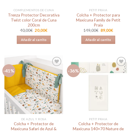
COMPLEMENTOS DE CUNA
PETIT PRAIA
Trenza Protector Decorativa
Colcha + Protector para
Twist color Coral de Cuna
Maxicuna Family de Petit
200cm
Praia
El
El
El
El
40,00
€
20,00
€
149,00
€
89,00
€
precio
precio
precio
precio
original
actual
original
actual
Añadir al carrito
Añadir al carrito
era:
es:
era:
es:
40,00€.
20,00€.
149,00€.
89,00€.
-41%
-36%
Añadir
Añadir
a la
a la
lista de
lista de
deseos
deseos
DE AZUL Y ROSA
PETIT PRAIA
Colcha + Protector de
Colcha + Protector de
Maxicuna Safari de Azul &
Maxicuna 140×70 Nature de