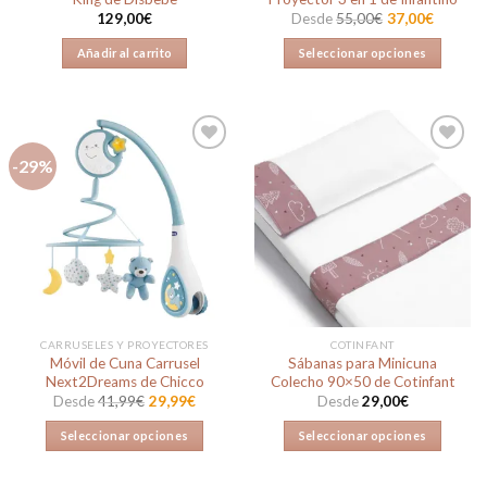
producto
129,00
€
Desde
55,00
€
37,00
€
Añadir al carrito
Seleccionar opciones
Este
producto
tiene
múltiples
-29%
variantes.
Las
Añadir
Añadir
opciones
a la
a la
lista de
lista de
se
deseos
deseos
pueden
elegir
en
la
CARRUSELES Y PROYECTORES
COTINFANT
página
Móvil de Cuna Carrusel
Sábanas para Minicuna
de
Next2Dreams de Chicco
Colecho 90×50 de Cotinfant
producto
Desde
41,99
€
29,99
€
Desde
29,00
€
Seleccionar opciones
Seleccionar opciones
Este
Este
producto
producto