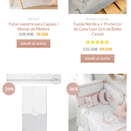
en
la
página
MOISÉS
BIMBI CASUAL
de
Patas soporte para Capazo /
Funda Nórdica + Protector
producto
Moisés de Mimbre
de Cuna Leon Gris de Bimbi
Casual
El
El
109,90
€
78,00
€
precio
precio
original
actual
Añadir al carrito
era:
es:
El
El
109,90€.
78,00€.
135,00
Valorado en
€
89,00
€
precio
precio
5.00
de 5
original
actual
Añadir al carrito
era:
es:
135,00€.
89,00€.
-29%
-36%
Añadir
Añadir
a la
a la
lista de
lista de
deseos
deseos