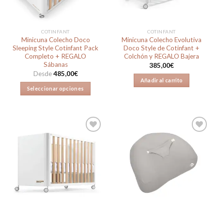
elegir
en
la
COTINFANT
COTINFANT
página
Minicuna Colecho Doco
Minicuna Colecho Evolutiva
de
Sleeping Style Cotinfant Pack
Doco Style de Cotinfant +
producto
Completo + REGALO
Colchón y REGALO Bajera
Sábanas
385,00
€
Desde
485,00
€
Añadir al carrito
Seleccionar opciones
Este
producto
tiene
múltiples
variantes.
Las
Añadir
Añadir
opciones
a la
a la
lista de
lista de
se
deseos
deseos
pueden
elegir
en
la