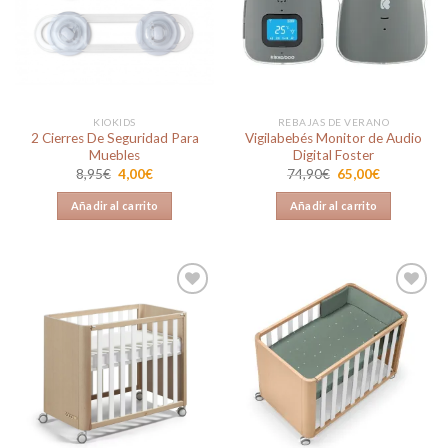
a la
a la
lista de
lista de
deseos
deseos
KIOKIDS
REBAJAS DE VERANO
2 Cierres De Seguridad Para
Vigilabebés Monitor de Audio
Muebles
Digital Foster
El
El
El
El
8,95
€
4,00
€
74,90
€
65,00
€
precio
precio
precio
precio
original
actual
original
actual
Añadir al carrito
Añadir al carrito
era:
es:
era:
es:
8,95€.
4,00€.
74,90€.
65,00€.
Añadir
Añadir
a la
a la
lista de
lista de
deseos
deseos