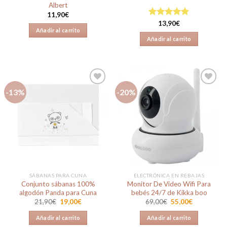
Albert
11,90
€
Valorado en
13,90
€
Añadir al carrito
5.00
de 5
Añadir al carrito
-13%
-20%
Añadir
Añadir
a la
a la
lista de
lista de
deseos
deseos
SÁBANAS PARA CUNA
ELECTRÓNICA EN REBAJAS
Conjunto sábanas 100%
Monitor De Video Wifi Para
algodón Panda para Cuna
bebés 24/7 de Kikka boo
El
El
El
El
21,90
€
19,00
€
69,00
€
55,00
€
precio
precio
precio
precio
original
actual
original
actual
Añadir al carrito
Añadir al carrito
era:
es:
era:
es: