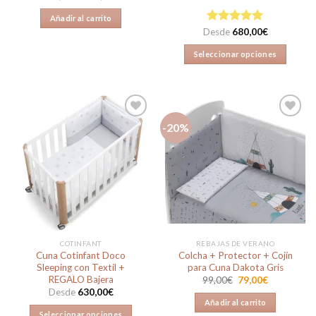
precio
precio
original
actual
Añadir al carrito
era:
es:
189,00€.
169,00€.
Desde
Valorado en
680,00
€
5.00
de 5
Seleccionar opciones
Este
producto
tiene
múltiples
-20%
variantes.
Las
Añadir
Añadir
opciones
a la
a la
lista de
lista de
se
deseos
deseos
pueden
elegir
en
la
COTINFANT
REBAJAS DE VERANO
página
Cuna Cotinfant Doco
Colcha + Protector + Cojín
de
Sleeping con Textil +
para Cuna Dakota Gris
producto
REGALO Bajera
El
El
99,00
€
79,00
€
precio
precio
Desde
630,00
€
original
actual
Añadir al carrito
era:
es:
Seleccionar opciones