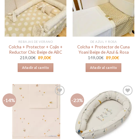
Añadir
Añadir
a la
a la
lista de
lista de
deseos
deseos
REBAJAS DE VERANO
DE AZUL Y ROSA
Colcha + Protector + Cojin +
Colcha + Protector de Cuna
Reductor Chic Beige de ABC
Yoani Beige de Azul & Rosa
El
El
El
El
219,00
€
89,00
€
149,00
€
89,00
€
precio
precio
precio
precio
original
actual
original
actual
Añadir al carrito
Añadir al carrito
era:
es:
era:
es:
219,00€.
89,00€.
149,00€.
89,00€.
-14%
-23%
Añadir
Añadir
a la
a la
lista de
lista de
deseos
deseos