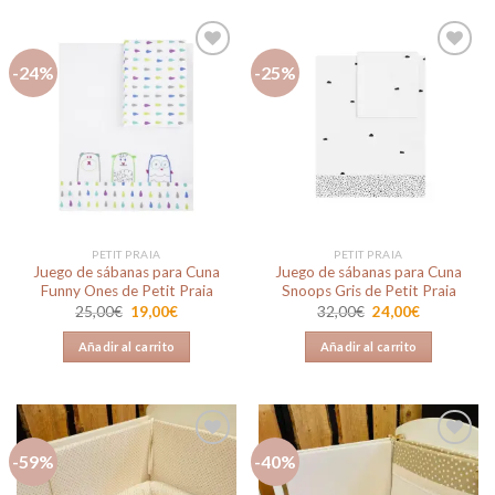
-24%
-25%
Añadir
Añadir
a la
a la
lista de
lista de
deseos
deseos
PETIT PRAIA
PETIT PRAIA
Juego de sábanas para Cuna
Juego de sábanas para Cuna
Funny Ones de Petit Praia
Snoops Gris de Petit Praia
El
El
El
El
25,00
€
19,00
€
32,00
€
24,00
€
precio
precio
precio
precio
original
actual
original
actual
Añadir al carrito
Añadir al carrito
era:
es:
era:
es:
25,00€.
19,00€.
32,00€.
24,00€.
-59%
-40%