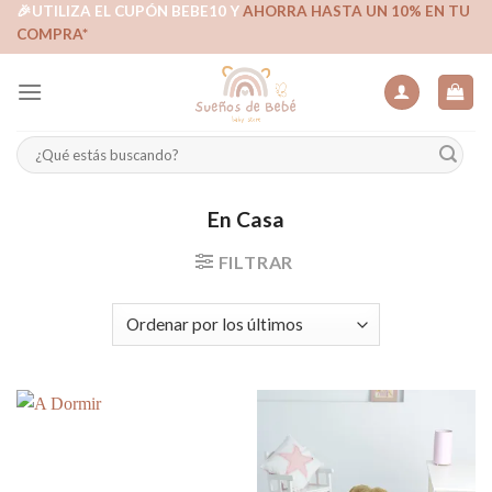
Skip
🎉UTILIZA EL CUPÓN BEBE10 Y
AHORRA HASTA UN 10% EN TU
COMPRA*
to
content
Buscar
por:
En Casa
FILTRAR