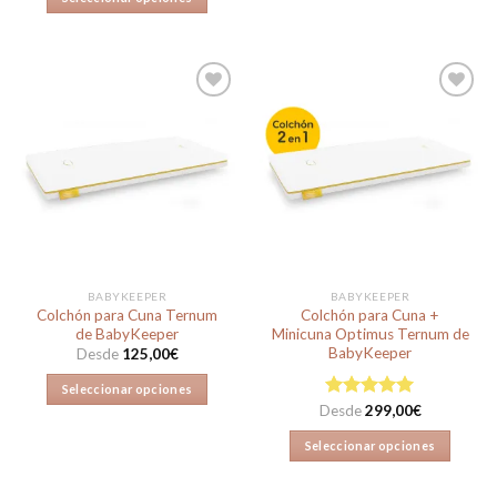
99,00€.
79,00€.
Este
producto
tiene
múltiples
variantes.
Las
Añadir
Añadir
opciones
a la
a la
lista de
lista de
se
deseos
deseos
pueden
elegir
en
la
BABYKEEPER
BABYKEEPER
página
Colchón para Cuna Ternum
Colchón para Cuna +
de
de BabyKeeper
Minicuna Optimus Ternum de
producto
BabyKeeper
Desde
125,00
€
Seleccionar opciones
Desde
Valorado en
299,00
€
Este
5.00
de 5
producto
Seleccionar opciones
tiene
Este
múltiples
producto