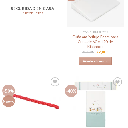
lista de
deseos
SEGURIDAD EN CASA
6 PRODUCTOS
COMPLEMENTOS
Cuña antireflujo Foam para
Cuna de 60 x 120 de
Kikkaboo
El
El
29,90
€
22,00
€
precio
precio
original
actual
Añadir al carrito
era:
es:
29,90€.
22,00€.
-50%
-40%
Añadir
Añadir
Nuevo
a la
a la
lista de
lista de
deseos
deseos