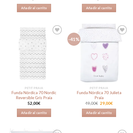
Añadir al carrito
Añadir al carrito
-41%
Añadir
Añadir
a la
a la
lista de
lista de
deseos
deseos
PETIT PRAIA
PETIT PRAIA
Funda Nórdica 70 Nordic
Funda Nórdica 70 Julieta
Reversible Gris Praia
Praia
El
El
52,00
€
49,00
€
29,00
€
precio
precio
original
actual
Añadir al carrito
Añadir al carrito
era:
es:
49,00€.
29,00€.