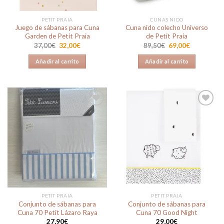
PETIT PRAIA
CUNAS NIDO
Juego de sábanas para Cuna
Cuna nido colecho Universo
Garden de Petit Praia
de Petit Praia
El
El
El
El
37,00
€
32,00
€
89,50
€
69,00
€
precio
precio
precio
precio
original
actual
original
actual
Añadir al carrito
Añadir al carrito
era:
es:
era:
es:
37,00€.
32,00€.
89,50€.
69,00€.
Añadir
Añadir
a la
a la
lista de
lista de
deseos
deseos
PETIT PRAIA
PETIT PRAIA
Conjunto de sábanas para
Conjunto de sábanas para
Cuna 70 Petit Lázaro Raya
Cuna 70 Good Night
27,90
€
29,00
€