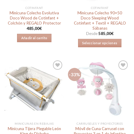
COTINFANT
COTINFANT
Minicuna Colecho Evolutiva
Minicuna Colecho 90×50
Doco Wood de Cotinfant +
Doco Sleeping Wood
Colchón y REGALO Protector
Cotinfant + Textil + REGALO
Sábanas
485,00
€
Desde
585,00
€
Añadir al carrito
Seleccionar opciones
Este
producto
tiene
múltiples
-33%
variantes.
Las
Añadir
Añadir
opciones
a la
a la
lista de
lista de
se
deseos
deseos
pueden
elegir
en
la
MINICUNAS EN REBAJAS
CARRUSELES Y PROYECTORES
página
Minicuna Tijera Plegable León
Móvil de Cuna Carrusel con
de
King de Disbebe
Proyector 3 en 1 de Infantino