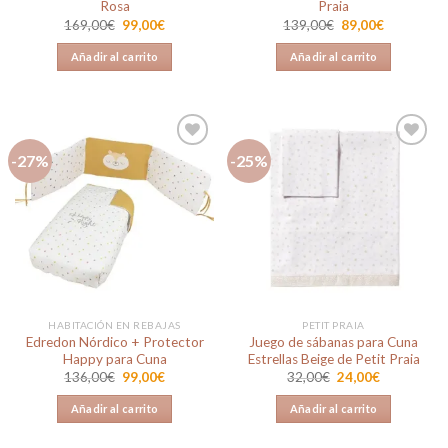
Rosa
Praia
El
El
El
El
169,00
€
99,00
€
139,00
€
89,00
€
precio
precio
precio
precio
original
actual
original
actual
Añadir al carrito
Añadir al carrito
era:
es:
era:
es:
169,00€.
99,00€.
139,00€.
89,00€.
-27%
-25%
Añadir
Añadir
a la
a la
lista de
lista de
deseos
deseos
HABITACIÓN EN REBAJAS
PETIT PRAIA
Edredon Nórdico + Protector
Juego de sábanas para Cuna
Happy para Cuna
Estrellas Beige de Petit Praia
El
El
El
El
136,00
€
99,00
€
32,00
€
24,00
€
precio
precio
precio
precio
original
actual
original
actual
Añadir al carrito
Añadir al carrito
era:
es:
era:
es:
136,00€.
99,00€.
32,00€.
24,00€.