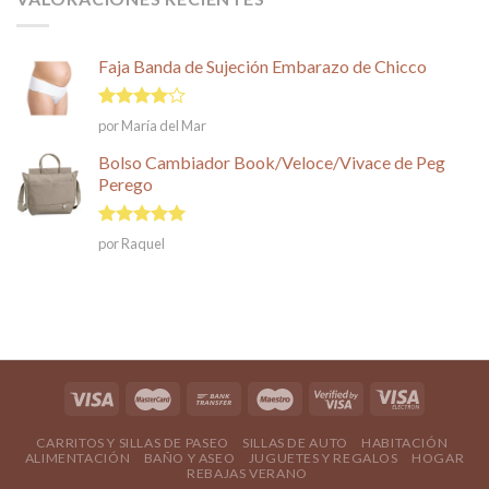
Faja Banda de Sujeción Embarazo de Chicco
Valorado
por María del Mar
en
4
de
5
Bolso Cambiador Book/Veloce/Vivace de Peg
Perego
Valorado en
por Raquel
5
de 5
CARRITOS Y SILLAS DE PASEO
SILLAS DE AUTO
HABITACIÓN
ALIMENTACIÓN
BAÑO Y ASEO
JUGUETES Y REGALOS
HOGAR
REBAJAS VERANO