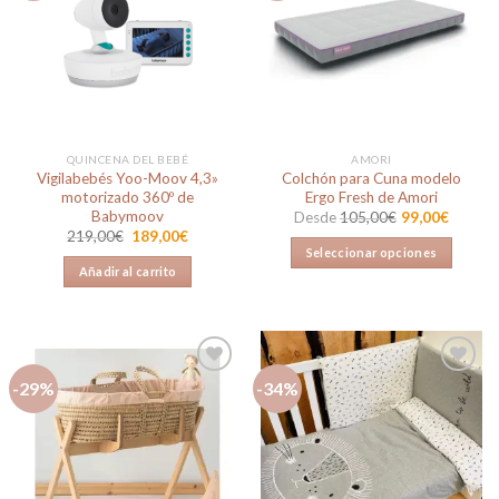
Añadir
Añadir
a la
a la
lista de
lista de
deseos
deseos
QUINCENA DEL BEBÉ
AMORI
Vigilabebés Yoo-Moov 4,3»
Colchón para Cuna modelo
motorizado 360º de
Ergo Fresh de Amori
Babymoov
Desde
105,00
€
99,00
€
El
El
219,00
€
189,00
€
precio
precio
Seleccionar opciones
original
actual
Añadir al carrito
Este
era:
es:
219,00€.
189,00€.
producto
tiene
múltiples
variantes.
-29%
-34%
Las
opciones
Añadir
Añadir
se
a la
a la
lista de
lista de
pueden
deseos
deseos
elegir