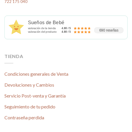
página
722 175 040
en
de
la
producto
página
Sueños de Bebé
de
valoración de la tienda
4.80 / 5
producto
690 reseñas
valoración del producto
4.80 / 5
TIENDA
Condiciones generales de Venta
Devoluciones y Cambios
Servicio Post-venta y Garantía
Seguimiento de tu pedido
Contraseña perdida