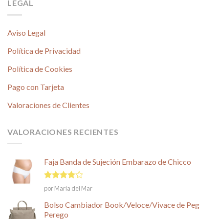
LEGAL
Aviso Legal
Política de Privacidad
Política de Cookies
Pago con Tarjeta
Valoraciones de Clientes
VALORACIONES RECIENTES
Faja Banda de Sujeción Embarazo de Chicco
Valorado
por María del Mar
en
4
de
5
Bolso Cambiador Book/Veloce/Vivace de Peg
Perego