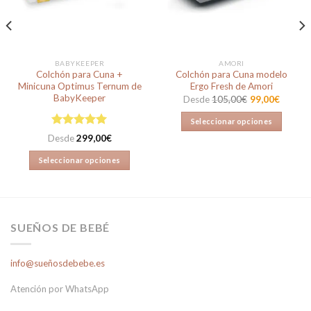
deseos
deseos
BABYKEEPER
AMORI
Colchón para Cuna +
Colchón para Cuna modelo
Minicuna Optimus Ternum de
Ergo Fresh de Amori
BabyKeeper
Desde
105,00
€
99,00
€
Seleccionar opciones
Valorado en
Este
Desde
299,00
€
5.00
de 5
producto
Seleccionar opciones
tiene
Este
múltiples
producto
variantes.
tiene
Las
múltiples
opciones
SUEÑOS DE BEBÉ
variantes.
se
Las
pueden
info@sueñosdebebe.es
opciones
elegir
se
en
Atención por WhatsApp
pueden
la
elegir