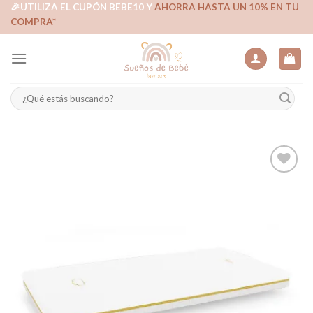
Skip
🎉UTILIZA EL CUPÓN BEBE10 Y
AHORRA HASTA UN 10% EN TU
COMPRA*
to
content
Buscar
por:
Añadir
a la
lista de
deseos