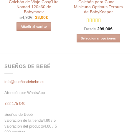
Colchón de Viaje Cosy’Lite
Colchón para Cuna +
Nomad 120×60 de
Minicuna Optimus Ternum
Babymoov
de BabyKeeper
El
El
54,90
€
38,00
€
precio
precio
original
actual
Añadir al carrito
Valorado en
era:
es:
Desde
299,00
€
5.00
de 5
54,90€.
38,00€.
Seleccionar opciones
Este
producto
tiene
múltiples
SUEÑOS DE BEBÉ
variantes.
Las
info@sueñosdebebe.es
opciones
se
Atención por WhatsApp
pueden
elegir
722 175 040
en
la
Sueños de Bebé
página
valoración de la tienda
4.80 / 5
de
valoración del producto
4.80 / 5
producto