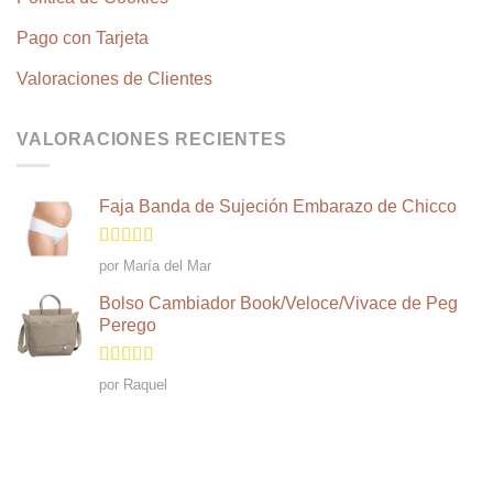
Pago con Tarjeta
Valoraciones de Clientes
VALORACIONES RECIENTES
Faja Banda de Sujeción Embarazo de Chicco
Valorado
por María del Mar
en
4
de 5
Bolso Cambiador Book/Veloce/Vivace de Peg
Perego
Valorado en
por Raquel
5
de 5