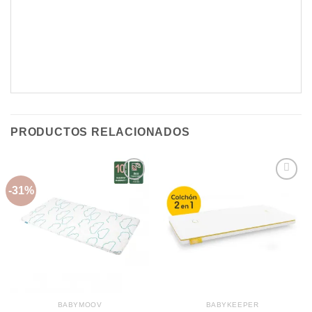
PRODUCTOS RELACIONADOS
-31%
Añadir
Añadir
a la
a la
lista de
lista de
deseos
deseos
BABYMOOV
BABYKEEPER