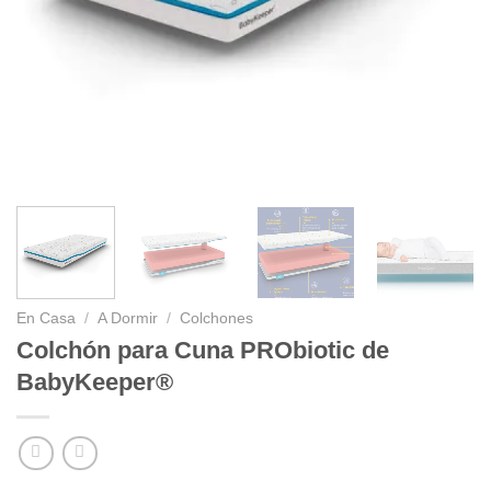
En Casa
/
A Dormir
/
Colchones
Colchón para Cuna PRObiotic de
BabyKeeper®