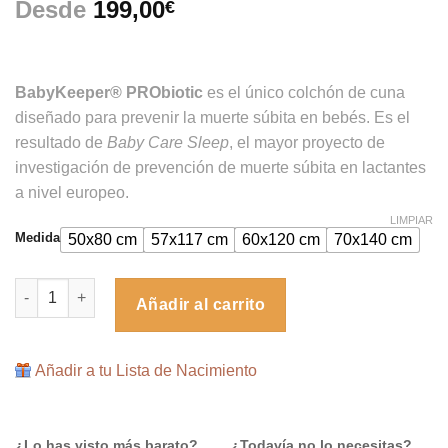
Desde
199,00
€
BabyKeeper® PRObiotic
es el único colchón de cuna
diseñado para prevenir la muerte súbita en bebés. Es el
resultado de
Baby Care Sleep
, el mayor proyecto de
investigación de prevención de muerte súbita en lactantes
a nivel europeo.
LIMPIAR
Medida
50x80 cm
57x117 cm
60x120 cm
70x140 cm
Colchón para Cuna PRObiotic de BabyKeeper® cantidad
Añadir al carrito
Añadir a tu Lista de Nacimiento
¿Lo has visto más barato?
¿Todavía no lo necesitas?