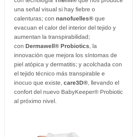
con tecnología
Therm®
que nos produce
una señal visual si hay fiebre o
calenturas; con
nanofuelles®
que
evacuan el calor del interior del tejido y
aumentan la transpirabilidad;
con
Dermawell® Probiotics
, la
innovación que mejora los síntomas de
piel atópica y dermatitis; y acolchada con
el tejido técnico más transpirable e
inocuo que existe,
care3D®
, llevando el
confort del nuevo BabyKeeper® Probiotic
al próximo nivel.