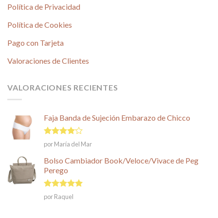
Política de Privacidad
Política de Cookies
Pago con Tarjeta
Valoraciones de Clientes
VALORACIONES RECIENTES
Faja Banda de Sujeción Embarazo de Chicco
Valorado
por María del Mar
en
4
de
5
Bolso Cambiador Book/Veloce/Vivace de Peg
Perego
Valorado en
por Raquel
5
de 5