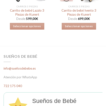
la
la
CARROS 3 PIEZAS
CARROS 3 PIEZAS
página
página
Carrito de bebé Lazzio 3
Carrito de bebé Ivento 3
de
de
Piezas de Kunert
Piezas de Kunert
producto
producto
Desde
599,00
€
Desde
699,00
€
Seleccionar opciones
Seleccionar opciones
Este
Este
producto
producto
tiene
tiene
múltiples
múltiples
variantes.
variantes.
SUEÑOS DE BEBÉ
Las
Las
opciones
opciones
se
se
info@sueñosdebebe.es
pueden
pueden
elegir
elegir
Atención por WhatsApp
en
en
722 175 040
la
la
página
página
de
de
Sueños de Bebé
producto
producto