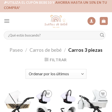
Skip
🎉UTILIZA EL CUPÓN BEBE10 Y
AHORRA HASTA UN 10% EN TU
COMPRA*
to
content
Buscar
por:
Paseo
/
Carros de bebé
/
Carros 3 piezas
FILTRAR
Añadir
Añadir