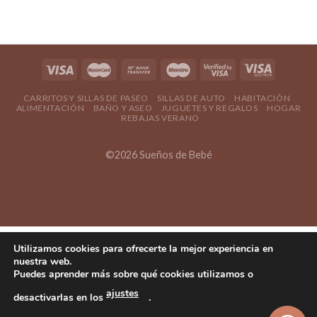
CARRITOS Y SILLAS DE PASEO
SILLAS DE AUTO
HABITACIÓN
ALIMENTACIÓN
BAÑO Y ASEO
JUGUETES Y REGALOS
HOGAR
REBAJAS VERANO
©2026 Sueños de Bebé
Utilizamos cookies para ofrecerte la mejor experiencia en
nuestra web.
Puedes aprender más sobre qué cookies utilizamos o
ajustes
desactivarlas en los
.