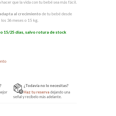
 hacer que la vida con tu bebé sea más fácil.
adapta al crecimiento
de tu bebé desde
 los 36 meses o 15 kg.
 15/25 días, salvo rotura de stock
ueto 2 en 1 de Trama cantidad
ento
?
¿Todavía no lo necesitas?
mejor
Haz tu reserva
dejando una
señal y recíbelo más adelante.