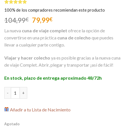
Valorado
1
100% de los compradores recomiendan este producto
5.00
sobre
5 basado
El
El
104,99
79,99
€
€
en
precio
precio
puntuación
La nueva
cuna de viaje complet
ofrece la opción de
de cliente
original
actual
convertirse en una práctica
cuna de colecho
que puedes
era:
es:
llevar a cualquier parte contigo.
104,99€.
79,99€.
Viajar y hacer colecho
ya es posible gracias a la nueva cuna
de viaje Complet. Abrir, plegar y transportar ¡así de fácil!
En stock, plazo de entrega aproximado 48/72h
Cuna de Viaje con Colecho Complet Conejito Gris cantidad
Añadir a tu Lista de Nacimiento
Agotado