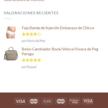
VALORACIONES RECIENTES
Faja Banda de Sujeción Embarazo de Chicco
Valorado
por María del Mar
en
4
de
5
Bolso Cambiador Book/Veloce/Vivace de Peg
Perego
Valorado en
por Raquel
5
de 5