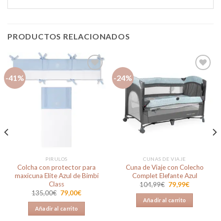
PRODUCTOS RELACIONADOS
-41%
-24%
Añadir
Añadir
a la
a la
lista de
lista de
deseos
deseos
PIRULOS
CUNAS DE VIAJE
Colcha con protector para
Cuna de Viaje con Colecho
maxicuna Elite Azul de Bimbi
Complet Elefante Azul
Class
El
El
104,99
€
79,99
€
precio
precio
El
El
135,00
€
79,00
€
original
actual
precio
precio
Añadir al carrito
era:
es:
original
actual
Añadir al carrito
104,99€.
79,99€.
era:
es:
135,00€.
79,00€.