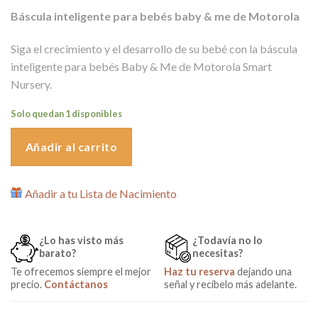
precio
precio
Báscula inteligente para bebés baby & me de Motorola
original
actual
era:
es:
Siga el crecimiento y el desarrollo de su bebé con la báscula
99,00€.
45,00€.
inteligente para bebés Baby & Me de Motorola Smart
Nursery.
Solo quedan 1 disponibles
Añadir al carrito
Añadir a tu Lista de Nacimiento
¿Lo has visto más
¿Todavía no lo
barato?
necesitas?
Te ofrecemos siempre el mejor
Haz tu reserva
dejando una
precio.
Contáctanos
señal y recíbelo más adelante.