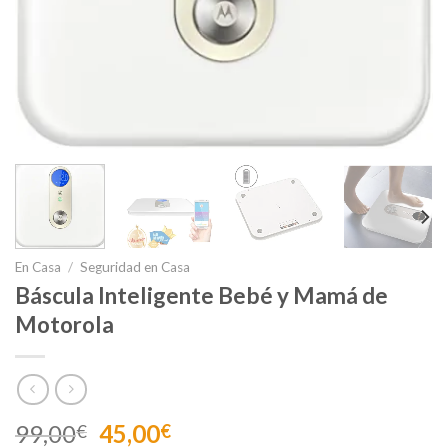
En Casa
/
Seguridad en Casa
Báscula Inteligente Bebé y Mamá de
Motorola
El
El
99,00
45,00
€
€