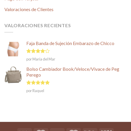
Valoraciones de Clientes
VALORACIONES RECIENTES
Faja Banda de Sujeción Embarazo de Chicco
Valorado
por María del Mar
en
4
de
5
Bolso Cambiador Book/Veloce/Vivace de Peg
Perego
Valorado en
por Raquel
5
de 5