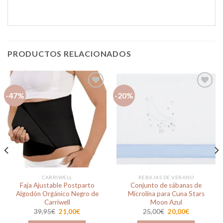
PRODUCTOS RELACIONADOS
-47%
-20%
Añadir
Añadir
a la
a la
lista de
lista de
deseos
deseos
CARRIWELL
REBAJAS DE VERANO
Faja Ajustable Postparto
Conjunto de sábanas de
Algodón Orgánico Negro de
Microlina para Cuna Stars
Carriwell
Moon Azul
El
El
El
El
39,95
€
21,00
€
25,00
€
20,00
€
precio
precio
precio
precio