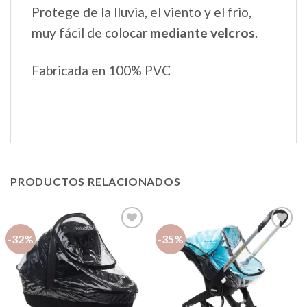
Protege de la lluvia, el viento y el frio,
muy fácil de colocar
mediante velcros
.
Fabricada en 100% PVC
PRODUCTOS RELACIONADOS
-32%
-35%
Añadir
Añadir
a la
a la
lista de
lista de
deseos
deseos