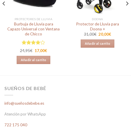
PROTECTORES DE LLUVIA
DOONA
Burbuja de Lluvia para
Protector de Lluvia para
Capazo Universal con Ventana
Doona +
de Chicco
El
El
31,00
€
20,00
€
precio
precio
original
actual
Añadir al carrito
era:
es:
31,00€.
20,00€.
Valorado
El
El
24,95
€
17,00
€
en
4.00
precio
precio
original
actual
de 5
Añadir al carrito
era:
es:
24,95€.
17,00€.
SUEÑOS DE BEBÉ
info@sueñosdebebe.es
Atención por WhatsApp
722 175 040