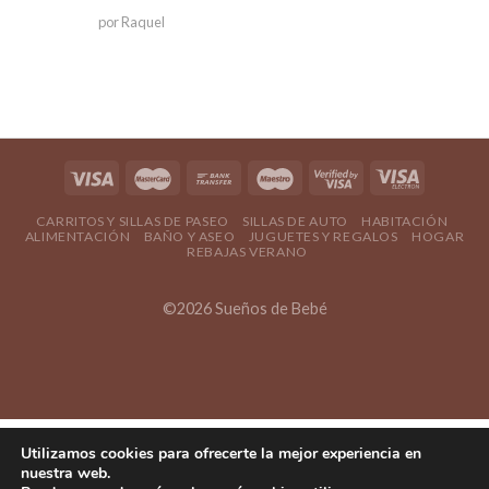
Valorado en
por Raquel
5
de 5
CARRITOS Y SILLAS DE PASEO
SILLAS DE AUTO
HABITACIÓN
ALIMENTACIÓN
BAÑO Y ASEO
JUGUETES Y REGALOS
HOGAR
REBAJAS VERANO
©2026 Sueños de Bebé
Utilizamos cookies para ofrecerte la mejor experiencia en
nuestra web.