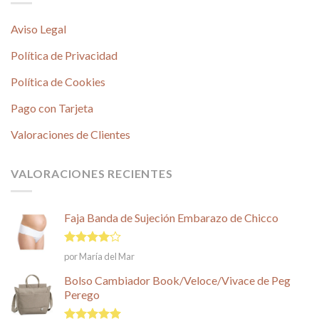
Aviso Legal
Política de Privacidad
Política de Cookies
Pago con Tarjeta
Valoraciones de Clientes
VALORACIONES RECIENTES
Faja Banda de Sujeción Embarazo de Chicco
Valorado
por María del Mar
en
4
de
5
Bolso Cambiador Book/Veloce/Vivace de Peg
Perego