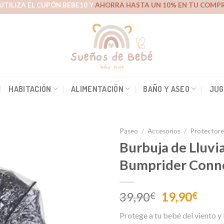
UTILIZA EL CUPÓN BEBE10 Y
AHORRA HASTA UN 10% EN TU COMPR
HABITACIÓN
ALIMENTACIÓN
BAÑO Y ASEO
JUG
Paseo
/
Accesorios
/
Protectore
Burbuja de Lluvi
Bumprider Conn
Añadir
a la
lista de
El
El
39,90
19,90
€
€
deseos
precio
prec
Protege a tu bebé del viento y l
original
actu