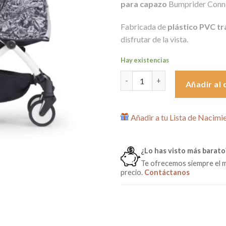
para capazo
Bumprider Conn
era:
es:
39,90€.
19,9
Fabricada de
plástico PVC t
disfrutar de la vista.
Hay existencias
Burbuja de Lluvia para Capazo
Añadir al 
Añadir a tu Lista de Nacimi
¿Lo has visto más barato
Te ofrecemos siempre el 
precio.
Contáctanos