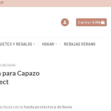
A*
Carrito /
0,00
€
UETES Y REGALOS
HOGAR
REBAJAS VERANO
s de Lluvia
a para Capazo
ect
io
a lluvia con la
funda protectora de lluvia
al