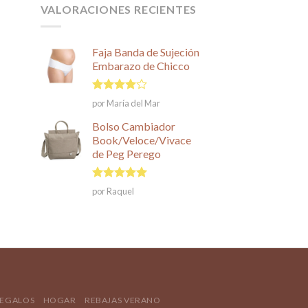
VALORACIONES RECIENTES
Faja Banda de Sujeción
Embarazo de Chicco
Valorado
por María del Mar
en
4
de
5
Bolso Cambiador
Book/Veloce/Vivace
de Peg Perego
Valorado en
por Raquel
5
de 5
REGALOS
HOGAR
REBAJAS VERANO