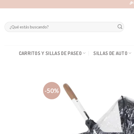
Skip
🎉
to
content
Buscar
por:
CARRITOS Y SILLAS DE PASEO
SILLAS DE AUTO
-50%