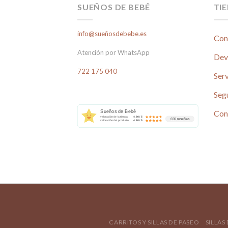
SUEÑOS DE BEBÉ
TI
info@sueñosdebebe.es
Con
Atención por WhatsApp
Dev
722 175 040
Serv
Seg
Con
Sueños de Bebé
valoración de la tienda
4.80 / 5
690 reseñas
valoración del producto
4.80 / 5
CARRITOS Y SILLAS DE PASEO
SILLAS