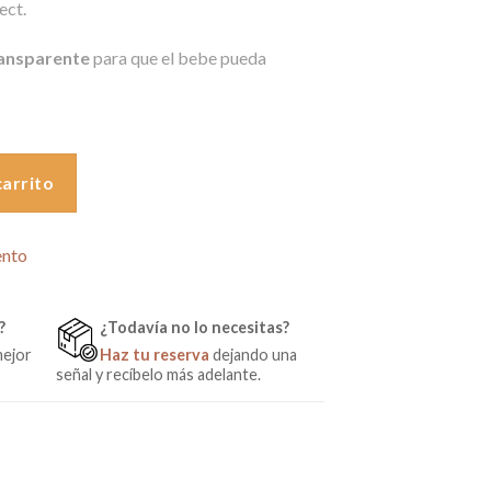
ect.
0€.
ransparente
para que el bebe pueda
 Bumprider Connect cantidad
carrito
ento
?
¿Todavía no lo necesitas?
mejor
Haz tu reserva
dejando una
señal y recíbelo más adelante.