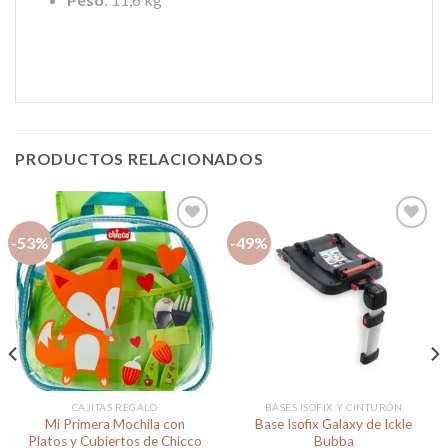
PRODUCTOS RELACIONADOS
-53%
-49%
Añadir
Añadir
a la
a la
lista de
lista de
deseos
deseos
CAJITAS REGALO
BASES ISOFIX Y CINTURÓN
Mi Primera Mochila con
Base Isofix Galaxy de Ickle
Platos y Cubiertos de Chicco
Bubba