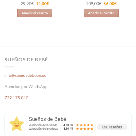
El
El
El
El
29,90
€
14,00
€
109,00
€
56,00
€
precio
precio
precio
precio
original
actual
original
actual
Añadir al carrito
Añadir al carrito
era:
es:
era:
es:
29,90€.
14,00€.
109,00€.
56,00€.
SUEÑOS DE BEBÉ
info@sueñosdebebe.es
Atención por WhatsApp
722 175 040
Sueños de Bebé
valoración de la tienda
4.80 / 5
690 reseñas
valoración del producto
4.80 / 5