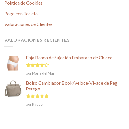
Política de Cookies
Pago con Tarjeta
Valoraciones de Clientes
VALORACIONES RECIENTES
Faja Banda de Sujeción Embarazo de Chicco
Valorado
por María del Mar
en
4
de
5
Bolso Cambiador Book/Veloce/Vivace de Peg
Perego
Valorado en
por Raquel
5
de 5