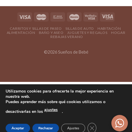
CARRITOS Y SILLAS DE PASEO
SILLAS DE AUTO
HABITACIÓN
ALIMENTACIÓN
BAÑO Y ASEO
JUGUETES Y REGALOS
HOGAR
REBAJAS VERANO
©2026 Sueños de Bebé
Utilizamos cookies para ofrecerte la mejor experiencia en
nuestra web.
Puedes aprender más sobre qué cookies utilizamos o
ajustes
desactivarlas en los
.
Cerrar el banner d
Aceptar
Rechazar
Ajustes