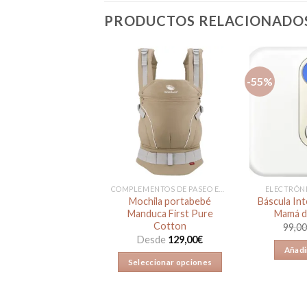
PRODUCTOS RELACIONADO
-55%
Añadir
Añadir
a la
a la
lista de
lista de
deseos
deseos
LSOS Y MALETAS
COMPLEMENTOS DE PASEO EN REBAJAS
ELECTRÓNI
para Carrito Mysa
Mochila portabebé
Báscula Int
de Chicco
Manduca First Pure
Mamá d
Cotton
de
79,00
€
50,00
€
99,0
Desde
129,00
€
ccionar opciones
Añadir
Seleccionar opciones
Este
Este
producto
producto
tiene