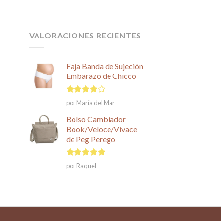
VALORACIONES RECIENTES
Faja Banda de Sujeción
Embarazo de Chicco
Valorado
por María del Mar
en
4
de
5
Bolso Cambiador
Book/Veloce/Vivace
de Peg Perego
Valorado en
por Raquel
5
de 5