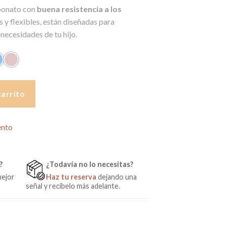
rbonato con
buena resistencia a los
es y flexibles, están diseñadas para
necesidades de tu hijo.
m+ cantidad
carrito
ento
?
¿Todavía no lo necesitas?
mejor
Haz tu reserva
dejando una
señal y recíbelo más adelante.