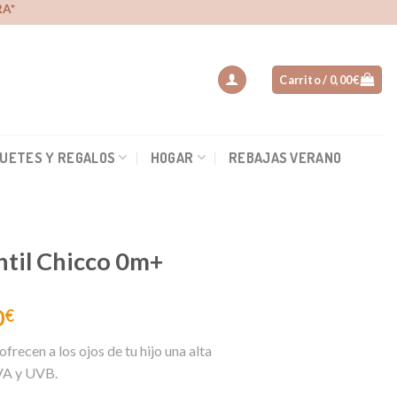
A*
Carrito /
0,00
€
UETES Y REGALOS
HOGAR
REBAJAS VERANO
ntil Chicco 0m+
0
€
ofrecen a los ojos de tu hijo una alta
UVA y UVB.