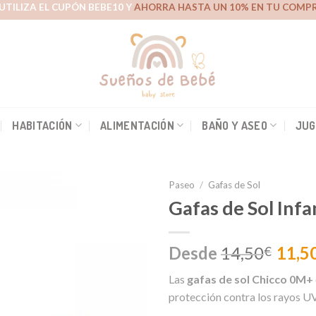
UTILIZA EL CUPÓN BEBE10 Y
AHORRA HASTA UN 10% EN TU COMPR
HABITACIÓN
ALIMENTACIÓN
BAÑO Y ASEO
JUG
Paseo
/
Gafas de Sol
Gafas de Sol Infa
Añadir
Desde
14,50
11,5
€
a la
lista de
Las
gafas de sol Chicco 0M+
deseos
protección contra los rayos 