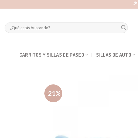
Skip
🎉
to
content
Buscar
por:
CARRITOS Y SILLAS DE PASEO
SILLAS DE AUTO
-21%