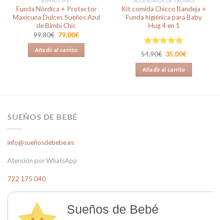
BIMBI CHIC
ACCESORIOS DE TRONAS
Funda Nórdica + Protector
Kit comida Chicco Bandeja +
Maxicuna Dulces Sueños Azul
Funda higiénica para Baby
de Bimbi Chic
Hug 4 en 1
El
El
99,80
€
79,00
€
precio
precio
original
actual
Añadir al carrito
Valorado en
era:
es:
El
El
54,90
€
35,00
€
99,80€.
79,00€.
5.00
de 5
precio
precio
original
actual
Añadir al carrito
era:
es:
54,90€.
35,00€.
SUEÑOS DE BEBÉ
info@sueñosdebebe.es
Atención por WhatsApp
722 175 040
Sueños de Bebé