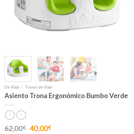
De Viaje
/
Tronas de Viaje
Asiento Trona Ergonómico Bumbo Verde
El
El
62,00
40,00
€
€