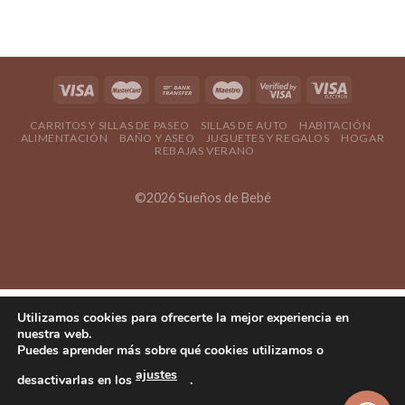
CARRITOS Y SILLAS DE PASEO
SILLAS DE AUTO
HABITACIÓN
ALIMENTACIÓN
BAÑO Y ASEO
JUGUETES Y REGALOS
HOGAR
REBAJAS VERANO
©2026 Sueños de Bebé
Utilizamos cookies para ofrecerte la mejor experiencia en
nuestra web.
Puedes aprender más sobre qué cookies utilizamos o
ajustes
desactivarlas en los
.