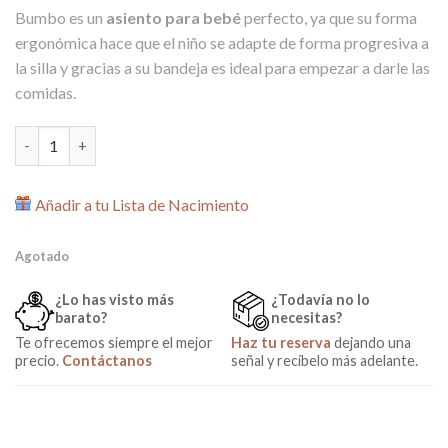
precio
precio
Bumbo es un
asiento para bebé
perfecto, ya que su forma
original
actual
ergonómica hace que el niño se adapte de forma progresiva a
era:
es:
la silla y gracias a su bandeja es ideal para empezar a darle las
62,00€.
40,00€.
comidas.
Asiento Trona Ergonómico Bumbo Verde cantidad
Añadir a tu Lista de Nacimiento
Agotado
¿Lo has visto más
¿Todavía no lo
barato?
necesitas?
Te ofrecemos siempre el mejor
Haz tu reserva
dejando una
precio.
Contáctanos
señal y recíbelo más adelante.