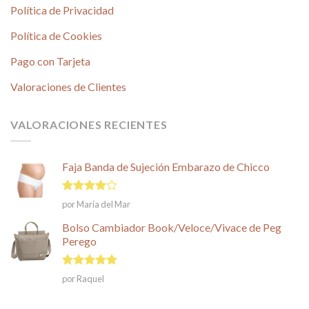
Política de Privacidad
Política de Cookies
Pago con Tarjeta
Valoraciones de Clientes
VALORACIONES RECIENTES
Faja Banda de Sujeción Embarazo de Chicco
Valorado
por María del Mar
en
4
de
5
Bolso Cambiador Book/Veloce/Vivace de Peg
Perego
Valorado en
por Raquel
5
de 5