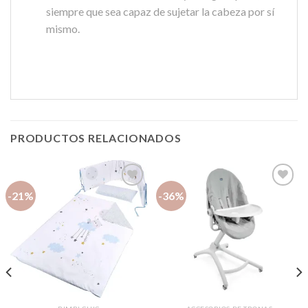
siempre que sea capaz de sujetar la cabeza por sí
mismo.
PRODUCTOS RELACIONADOS
-21%
-36%
Añadir
Añadir
a la
a la
lista de
lista de
deseos
deseos