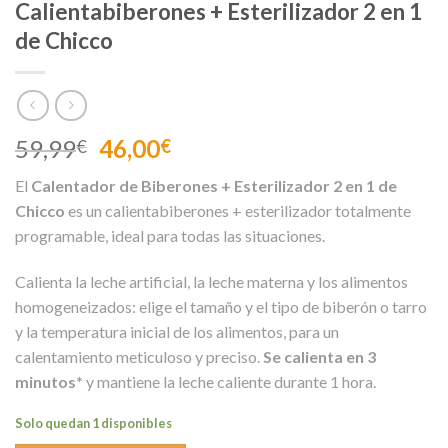
Calientabiberones + Esterilizador 2 en 1
de Chicco
El
El
59,99
46,00
€
€
precio
precio
El
Calentador de Biberones + Esterilizador 2 en 1 de
original
actual
Chicco
es un calientabiberones + esterilizador totalmente
era:
es:
programable, ideal para todas las situaciones.
59,99€.
46,00€.
Calienta la leche artificial, la leche materna y los alimentos
homogeneizados: elige el tamaño y el tipo de biberón o tarro
y la temperatura inicial de los alimentos, para un
calentamiento meticuloso y preciso.
Se calienta en 3
minutos*
y mantiene la leche caliente durante 1 hora.
Solo quedan 1 disponibles