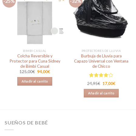
-25%
-32%
Añadir
Añadir
a la
a la
lista de
lista de
deseos
deseos
BIMBI CASUAL
PROTECTORES DE LLUVIA
Colcha Reversible y
Burbuja de Lluvia para
Protector para Cuna Sidney
Capazo Universal con Ventana
de Bimbi Casual
de Chicco
El
El
125,00
€
94,00
€
precio
precio
original
actual
Añadir al carrito
Valorado
era:
es:
El
El
24,95
€
17,00
€
125,00€.
94,00€.
en
4.00
precio
precio
original
actual
de 5
Añadir al carrito
era:
es:
24,95€.
17,00€.
SUEÑOS DE BEBÉ