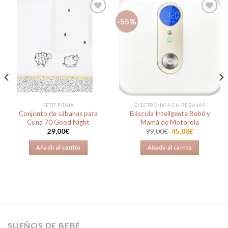
-55%
Añadir
Añadir
a la
a la
lista de
lista de
deseos
deseos
PETIT PRAIA
ELECTRÓNICA EN REBAJAS
Conjunto de sábanas para
Báscula Inteligente Bebé y
Cuna 70 Good Night
Mamá de Motorola
El
El
29,00
€
99,00
€
45,00
€
precio
precio
original
actual
Añadir al carrito
Añadir al carrito
era:
es:
99,00€.
45,00€.
SUEÑOS DE BEBÉ