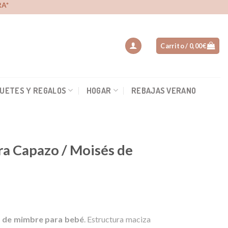
A*
Carrito /
0,00
€
UETES Y REGALOS
HOGAR
REBAJAS VERANO
ra Capazo / Moisés de
cio
s de mimbre para bebé
. Estructura maciza
ual