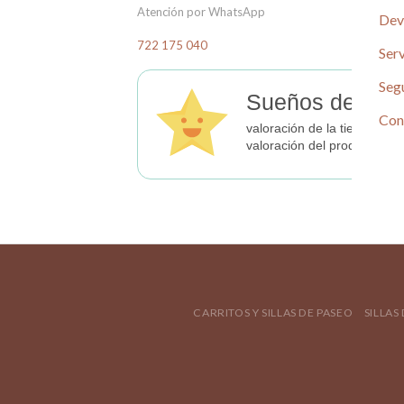
Atención por WhatsApp
Dev
722 175 040
Serv
Seg
Sueños de Beb
Con
valoración de la tienda
valoración del producto
CARRITOS Y SILLAS DE PASEO
SILLAS