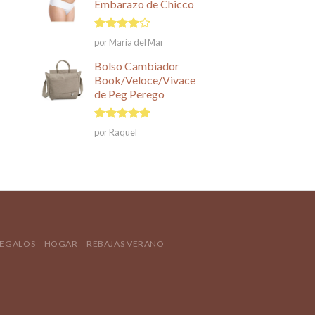
Embarazo de Chicco
Valorado
por María del Mar
en
4
de
5
Bolso Cambiador
Book/Veloce/Vivace
de Peg Perego
Valorado en
por Raquel
5
de 5
REGALOS
HOGAR
REBAJAS VERANO