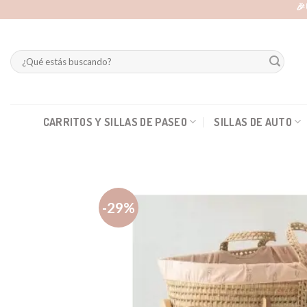
Skip
🎉
to
content
Buscar
por:
CARRITOS Y SILLAS DE PASEO
SILLAS DE AUTO
-29%