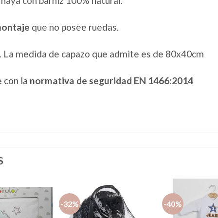
haya con barniz 100% natural.
montaje
que no posee ruedas.
s. La medida de capazo que admite es de 80x40cm
 con la
normativa de seguridad EN 1466:2014
S
-32%
-40%