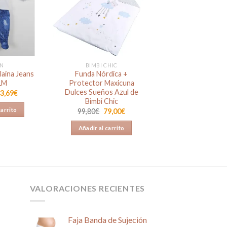
Añadir
Añadir
a la
a la
lista de
lista de
deseos
deseos
IN
BIMBI CHIC
laina Jeans
Funda Nórdica +
 1M
Protector Maxicuna
Dulces Sueños Azul de
l
El
3,69
€
recio
precio
Bimbi Chic
riginal
actual
El
El
carrito
99,80
€
79,00
€
ra:
es:
precio
precio
3,00€.
13,69€.
original
actual
Añadir al carrito
era:
es:
99,80€.
79,00€.
VALORACIONES RECIENTES
Faja Banda de Sujeción