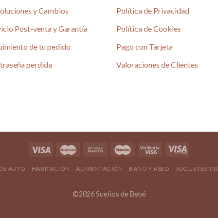
oluciones y Cambios
Política de Privacidad
icio Post-venta y Garantía
Política de Cookies
uimiento de tu pedido
Pago con Tarjeta
é
traseña perdida
Valoraciones de Clientes
4.80 / 5
690 reseñas
4.80 / 5
 DE AUTO
HABITACIÓN
ALIMENTACIÓN
BAÑO Y ASEO
JUGUETES Y 
©2026 Sueños de Bebé