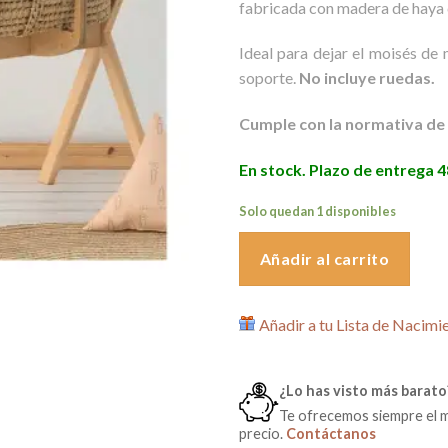
fabricada con madera de haya 
era:
es:
109,90€.
78,
Ideal para dejar el moisés de
soporte.
No incluye ruedas.
Cumple con la normativa de
En stock. Plazo de entrega 
Solo quedan 1 disponibles
Añadir al carrito
Añadir a tu Lista de Nacimi
¿Lo has visto más barato
Te ofrecemos siempre el 
precio.
Contáctanos