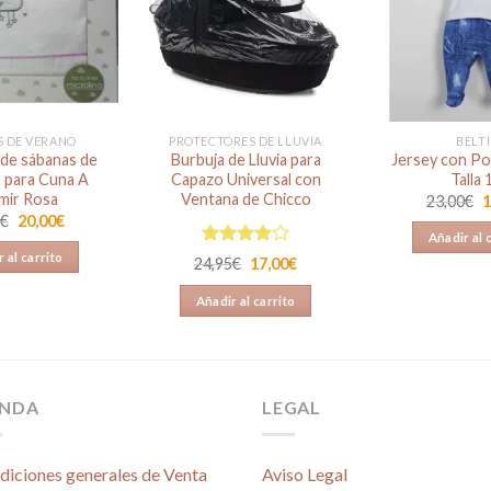
Añadir
Añadir
a la
a la
lista de
lista de
deseos
deseos
S DE VERANO
PROTECTORES DE LLUVIA
BELT
de sábanas de
Burbuja de Lluvia para
Jersey con Po
a para Cuna A
Capazo Universal con
Talla
mir Rosa
Ventana de Chicco
E
23,00
€
1
p
El
El
0
€
20,00
€
o
precio
precio
Añadir al 
e
original
actual
Valorado
 al carrito
2
El
El
24,95
€
17,00
€
era:
es:
en
4.00
precio
precio
25,90€.
20,00€.
original
actual
de 5
Añadir al carrito
era:
es:
24,95€.
17,00€.
ENDA
LEGAL
diciones generales de Venta
Aviso Legal