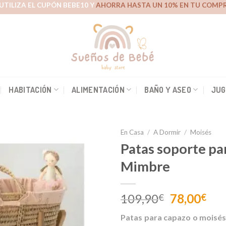
UTILIZA EL CUPÓN BEBE10 Y
AHORRA HASTA UN 10% EN TU COMPR
HABITACIÓN
ALIMENTACIÓN
BAÑO Y ASEO
JUG
En Casa
/
A Dormir
/
Moisés
Patas soporte pa
Mimbre
Añadir
a la
lista de
El
El
109,90
78,00
€
€
deseos
precio
pre
Patas para capazo o moisé
original
act