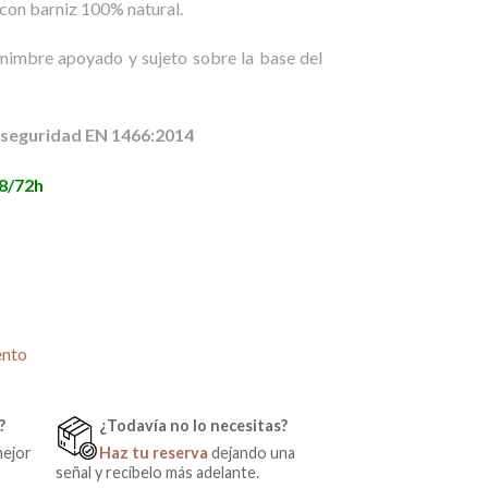
con barniz 100% natural.
00€.
 mimbre apoyado y sujeto sobre la base del
 seguridad EN 1466:2014
48/72h
ento
?
¿Todavía no lo necesitas?
mejor
Haz tu reserva
dejando una
señal y recíbelo más adelante.