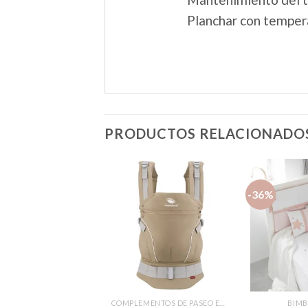
Planchar con temper
PRODUCTOS RELACIONADO
-36%
Añadir
Añadir
a la
a la
lista de
lista de
deseos
deseos
ANCIA EN REBAJAS
COMPLEMENTOS DE PASEO EN REBAJAS
BIMB