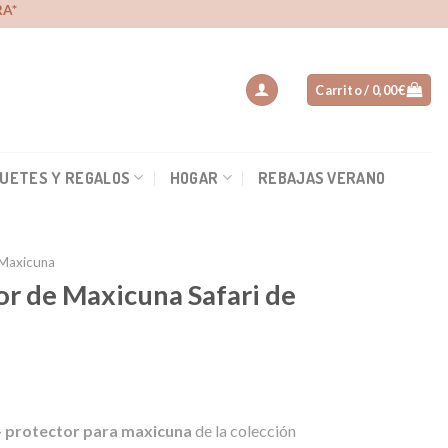
A*
Carrito /
0,00
€
UETES Y REGALOS
HOGAR
REBAJAS VERANO
 Maxicuna
or de Maxicuna Safari de
cio
+ protector para maxicuna
de la colección
ual