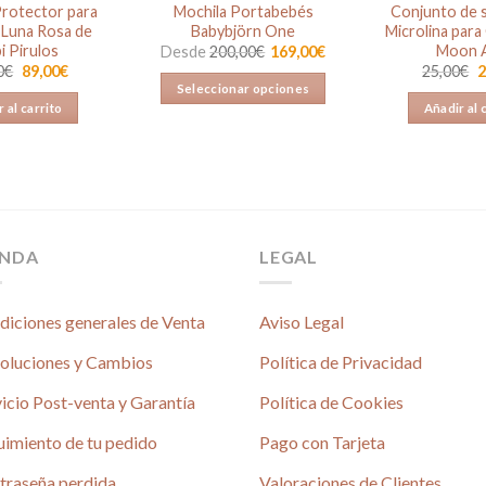
Protector para
Mochila Portabebés
Conjunto de 
 Luna Rosa de
Babybjörn One
Microlina para
i Pirulos
Moon A
Desde
200,00
€
169,00
€
El
El
E
0
€
89,00
€
25,00
€
2
precio
precio
p
Seleccionar opciones
original
actual
o
 al carrito
Añadir al 
Este
era:
es:
e
139,00€.
89,00€.
2
producto
tiene
múltiples
variantes.
Las
ENDA
LEGAL
opciones
se
pueden
diciones generales de Venta
Aviso Legal
elegir
oluciones y Cambios
Política de Privacidad
en
la
icio Post-venta y Garantía
Política de Cookies
página
de
uimiento de tu pedido
Pago con Tarjeta
é
producto
traseña perdida
Valoraciones de Clientes