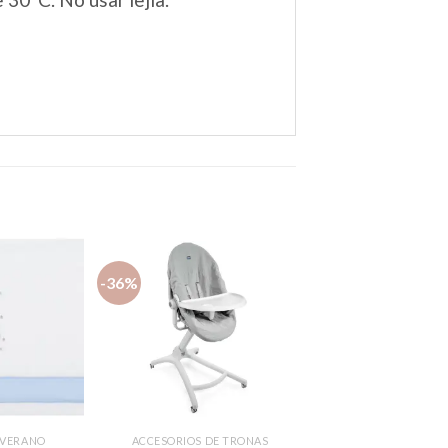
-36%
Añadir
Añadir
a la
a la
lista de
lista de
deseos
deseos
 VERANO
ACCESORIOS DE TRONAS