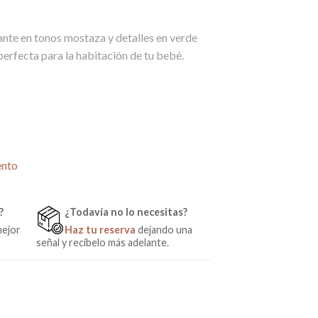
00€.
ante en tonos mostaza y detalles en verde
erfecta para la habitación de tu bebé.
ento
?
¿Todavía no lo necesitas?
mejor
Haz tu reserva
dejando una
señal y recíbelo más adelante.