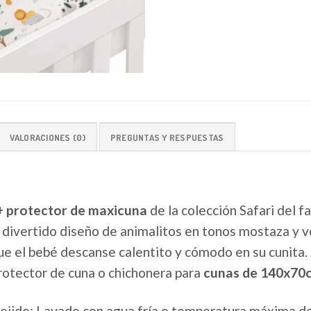
VALORACIONES (0)
PREGUNTAS Y RESPUESTAS
+ protector de maxicuna
de la colección Safari del f
vertido diseño de animalitos en tonos mostaza y ve
ue el bebé descanse calentito y cómodo en su cunita. 
protector de cuna o chichonera para
cunas de 140x70
jido: Lavado con agua fría o temperatura máxima de 