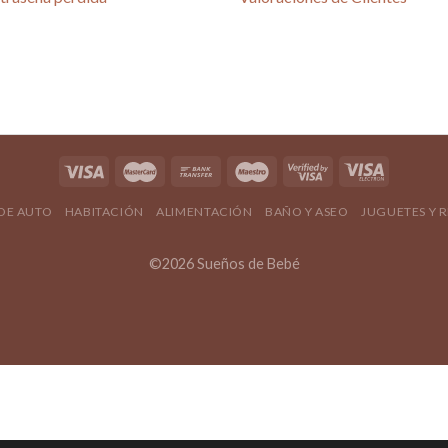
4.80 / 5
690 reseñas
4.80 / 5
 DE AUTO
HABITACIÓN
ALIMENTACIÓN
BAÑO Y ASEO
JUGUETES Y 
©2026 Sueños de Bebé