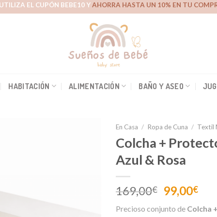
UTILIZA EL CUPÓN BEBE10 Y
AHORRA HASTA UN 10% EN TU COMPR
HABITACIÓN
ALIMENTACIÓN
BAÑO Y ASEO
JUG
En Casa
/
Ropa de Cuna
/
Textil
Colcha + Protect
Azul & Rosa
Añadir
a la
lista de
El
El
169,00
99,00
€
€
deseos
precio
pre
Precioso conjunto de
Colcha 
original
act