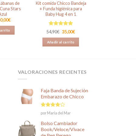
sábanas de
Kit comida Chicco Bandeja
 Cuna Stars
+ Funda higiénica para
zul
Baby Hug 4 en 1
l
El
0,00
€
recio
precio
riginal
actual
Valorado en
carrito
El
El
54,90
€
35,00
€
ra:
es:
5.00
de 5
precio
precio
5,00€.
20,00€.
original
actual
Añadir al carrito
era:
es:
54,90€.
35,00€.
VALORACIONES RECIENTES
Faja Banda de Sujeción
Embarazo de Chicco
Valorado
por María del Mar
en
4
de
5
Bolso Cambiador
Book/Veloce/Vivace
de Peg Perego