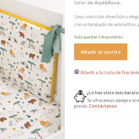
Safari
de Azul&Rosa.
.
era:
es:
169,00€.
99,
Una colección divertida y eleg
con estampado de animalitos, p
Solo quedan 1 disponibles
Añadir al carrito
Añadir a tu Lista de Nacimi
¿Lo has visto más barato
Te ofrecemos siempre el 
precio.
Contáctanos