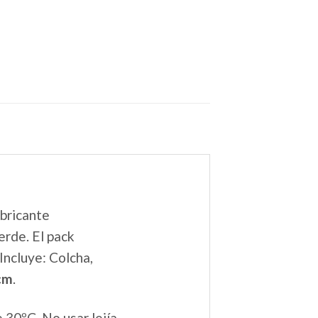
abricante
rde. El pack
Incluye: Colcha,
cm
.
30ºC. No usar lejía.