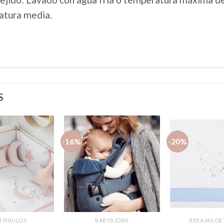
atura media.
S
-16%
-20%
Añadir
Añadir
a la
a la
lista de
lista de
deseos
deseos
I PIRULOS
BABYBJÖRN
REBAJAS DE