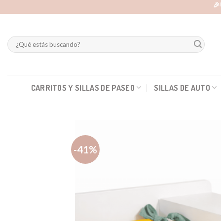
Skip
🎉
to
content
Buscar
por:
CARRITOS Y SILLAS DE PASEO
SILLAS DE AUTO
-41%