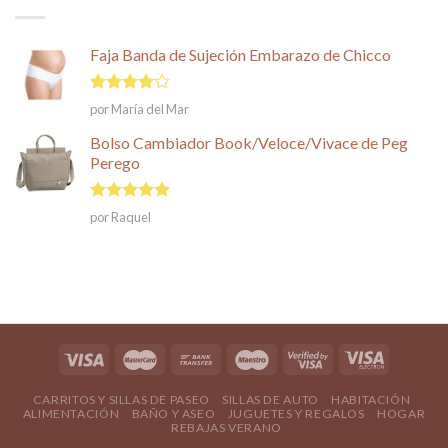
Faja Banda de Sujeción Embarazo de Chicco
Valorado
por María del Mar
en
4
de
5
Bolso Cambiador Book/Veloce/Vivace de Peg
Perego
Valorado en
por Raquel
5
de 5
CARRITOS Y SILLAS DE PASEO
SILLAS DE AUTO
HABITACIÓN
ALIMENTACIÓN
BAÑO Y ASEO
JUGUETES Y REGALOS
HOGAR
REBAJAS VERANO