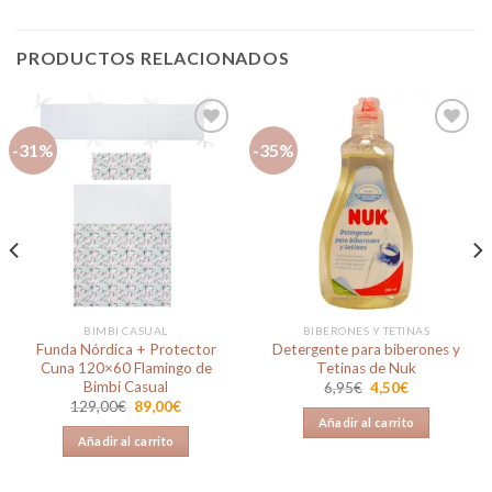
PRODUCTOS RELACIONADOS
-31%
-35%
Añadir
Añadir
a la
a la
lista de
lista de
deseos
deseos
BIMBI CASUAL
BIBERONES Y TETINAS
Funda Nórdica + Protector
Detergente para biberones y
Cuna 120×60 Flamingo de
Tetinas de Nuk
Bimbi Casual
El
El
6,95
€
4,50
€
precio
precio
El
El
129,00
€
89,00
€
original
actual
precio
precio
Añadir al carrito
era:
es:
original
actual
Añadir al carrito
6,95€.
4,50€.
era:
es:
129,00€.
89,00€.