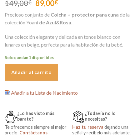
El
El
149,00
89,00
€
€
precio
precio
Precioso conjunto de
Colcha + protector para cuna
de la
original
actual
colección Yoani
de Azul&Rosa.
.
era:
es:
149,00€.
89,00€.
Una colección elegante y delicada en tonos blanco con
lunares en beige, perfecta para la habitación de tu bebé.
Solo quedan 1 disponibles
Añadir al carrito
Añadir a tu Lista de Nacimiento
¿Lo has visto más
¿Todavía no lo
barato?
necesitas?
Te ofrecemos siempre el mejor
Haz tu reserva
dejando una
precio.
Contáctanos
señal y recíbelo más adelante.