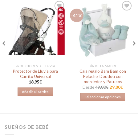
-41%
Añadir
Añadir
a la
a la
lista de
lista de
deseos
deseos
PROTECTORES DE LLUVIA
DÍA DE LA MADRE
Protector de Lluvia para
Caja regalo Bam Bam con
Carrito Universal
Peluche, Doudou con
mordedor y Patucos
18,95
€
Desde
49,00
€
29,00
€
Añadir al carrito
Seleccionar opciones
Este
producto
tiene
múltiples
SUEÑOS DE BEBÉ
variantes.
Las