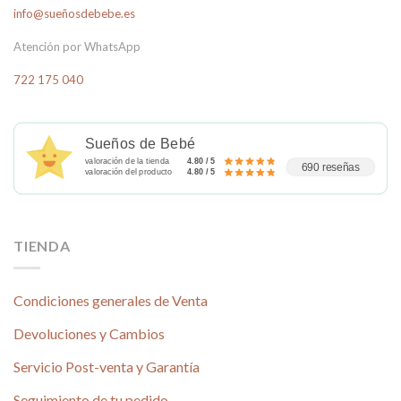
info@sueñosdebebe.es
opciones
se
Atención por WhatsApp
pueden
elegir
722 175 040
en
la
página
Sueños de Bebé
de
valoración de la tienda
4.80 / 5
producto
690 reseñas
valoración del producto
4.80 / 5
TIENDA
Condiciones generales de Venta
Devoluciones y Cambios
Servicio Post-venta y Garantía
Seguimiento de tu pedido