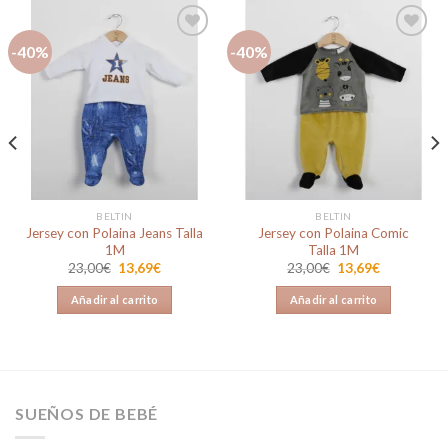
-40%
-40%
Añadir
Añadir
a la
a la
lista de
lista de
deseos
deseos
BELTIN
BELTIN
Jersey con Polaina Jeans Talla
Jersey con Polaina Comic
1M
Talla 1M
El
El
El
El
23,00
€
13,69
€
23,00
€
13,69
€
precio
precio
precio
precio
original
actual
original
actual
Añadir al carrito
Añadir al carrito
era:
es:
era:
es:
23,00€.
13,69€.
23,00€.
13,69€.
SUEÑOS DE BEBÉ