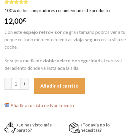
Valorado
5
100% de los compradores recomiendan este producto
5.00
sobre
5 basado
12,00
€
en
puntuaciones
Con este
espejo retrovisor
de gran tamaño podrás ver a tu
de clientes
peque en todo momento mientras
viaja seguro
en su silla de
coche.
Se sujeta mediante
doble velcro de seguridad
al cabezal
del asiento donde va instalada la silla.
Espejo Retrovisor Contramarcha para el Auto cantidad
Añadir al carrito
Añadir a tu Lista de Nacimiento
¿Lo has visto más
¿Todavía no lo
barato?
necesitas?