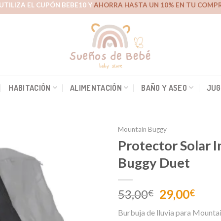
UTILIZA EL CUPÓN BEBE10 Y
AHORRA HASTA UN 10% EN TU COMPR
HABITACIÓN
ALIMENTACIÓN
BAÑO Y ASEO
JUG
Mountain Buggy
Protector Solar 
Buggy Duet
Añadir
a la
lista de
El
El
53,00
29,00
€
€
deseos
precio
prec
Burbuja de lluvia para Mounta
original
actu