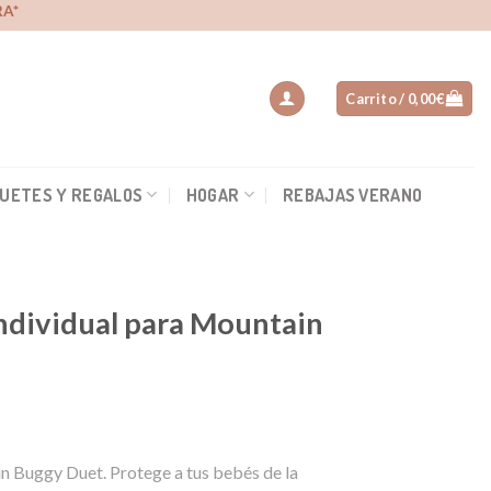
A*
Carrito /
0,00
€
UETES Y REGALOS
HOGAR
REBAJAS VERANO
Individual para Mountain
io
in Buggy Duet. Protege a tus bebés de la
al