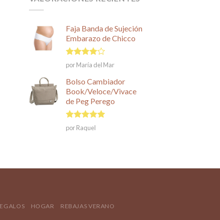
Faja Banda de Sujeción
Embarazo de Chicco
Valorado
por María del Mar
en
4
de
5
Bolso Cambiador
Book/Veloce/Vivace
de Peg Perego
Valorado en
por Raquel
5
de 5
REGALOS
HOGAR
REBAJAS VERANO