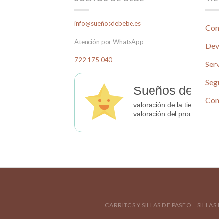
info@sueñosdebebe.es
Con
Atención por WhatsApp
Dev
722 175 040
Serv
Seg
Sueños de Beb
Con
valoración de la tienda
valoración del producto
CARRITOS Y SILLAS DE PASEO
SILLAS