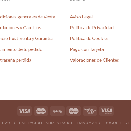
diciones generales de Venta
Aviso Legal
oluciones y Cambios
Política de Privacidad
icio Post-venta y Garantía
Política de Cookies
uimiento de tu pedido
Pago con Tarjeta
é
traseña perdida
Valoraciones de Clientes
4.80 / 5
690 reseñas
4.80 / 5
 DE AUTO
HABITACIÓN
ALIMENTACIÓN
BAÑO Y ASEO
JUGUETES Y 