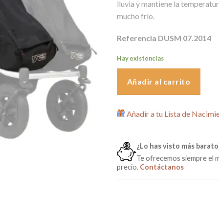
lluvia y mantiene la temperatura
era:
es:
mucho frío.
53,00€.
29,0
Referencia DUSM 07.2014
Hay existencias
Añadir al carrito
Añadir a tu Lista de Nacimi
¿Lo has visto más barato
Te ofrecemos siempre el 
precio.
Contáctanos