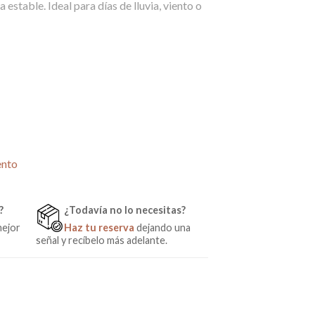
 estable. Ideal para días de lluvia, viento o
0€.
ento
?
¿Todavía no lo necesitas?
mejor
Haz tu reserva
dejando una
señal y recíbelo más adelante.