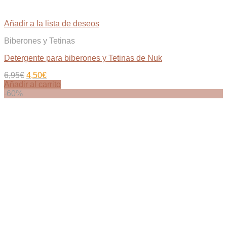
Añadir a la lista de deseos
Biberones y Tetinas
Detergente para biberones y Tetinas de Nuk
El
El
6,95
€
4,50
€
precio
precio
Añadir al carrito
original
actual
-60%
era:
es:
6,95€.
4,50€.