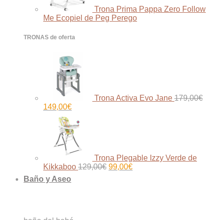
Trona Prima Pappa Zero Follow
Me Ecopiel de Peg Perego
TRONAS de oferta
Trona Activa Evo Jane
179,00
€
El
El
149,00
€
precio
precio
original
actual
era:
es:
179,00€.
149,00€.
Trona Plegable Izzy Verde de
El
El
Kikkaboo
129,00
€
99,00
€
precio
precio
Baño y Aseo
original
actual
era:
es:
129,00€.
99,00€.