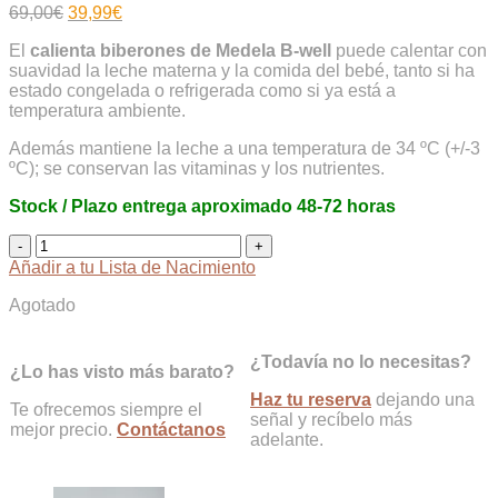
El
El
69,00
€
39,99
€
precio
precio
El
calienta biberones de Medela B-well
puede calentar con
original
actual
suavidad la leche materna y la comida del bebé, tanto si ha
era:
es:
estado congelada o refrigerada como si ya está a
69,00€.
39,99€.
temperatura ambiente.
Además mantiene la leche a una temperatura de 34 ºC (+/-3
ºC); se conservan las vitaminas y los nutrientes.
Stock / Plazo entrega aproximado 48-72 horas
Calientabiberones
B-
Añadir a tu Lista de Nacimiento
Well
de
Agotado
Medela
cantidad
¿Todavía no lo necesitas?
¿Lo has visto más barato?
Haz tu reserva
dejando una
Te ofrecemos siempre el
señal y recíbelo más
mejor precio.
Contáctanos
adelante.