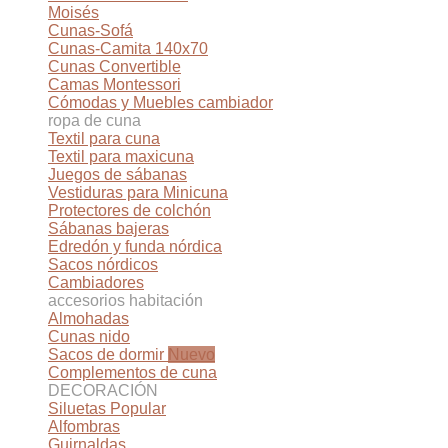
Moisés
Cunas-Sofá
Cunas-Camita 140x70
Cunas Convertible
Camas Montessori
Cómodas y Muebles cambiador
ropa de cuna
Textil para cuna
Textil para maxicuna
Juegos de sábanas
Vestiduras para Minicuna
Protectores de colchón
Sábanas bajeras
Edredón y funda nórdica
Sacos nórdicos
Cambiadores
accesorios habitación
Almohadas
Cunas nido
Sacos de dormir
Complementos de cuna
DECORACIÓN
Siluetas
Alfombras
Guirnaldas