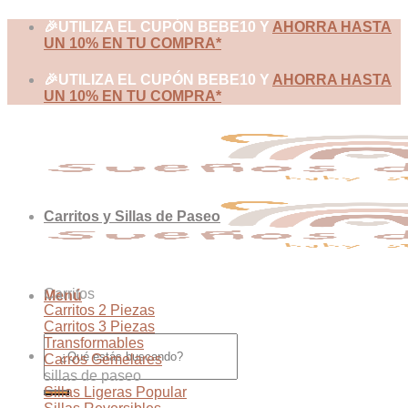
Skip
🎉UTILIZA EL CUPÓN BEBE10 Y
AHORRA HASTA
to
UN 10% EN TU COMPRA*
content
🎉UTILIZA EL CUPÓN BEBE10 Y
AHORRA HASTA
UN 10% EN TU COMPRA*
Carritos y Sillas de Paseo
Carritos
Menú
Carritos 2 Piezas
Carritos 3 Piezas
Buscar
Transformables
por:
Carros Gemelares
sillas de paseo
Sillas Ligeras