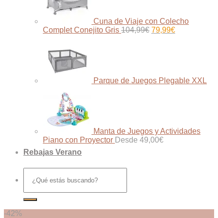
Cuna de Viaje con Colecho
El
El
Complet Conejito Gris
104,99
€
79,99
€
precio
precio
original
actual
era:
es:
104,99€.
79,99€.
Parque de Juegos Plegable XXL
Manta de Juegos y Actividades
Piano con Proyector
Desde
49,00
€
Rebajas Verano
Buscar
por:
-42%