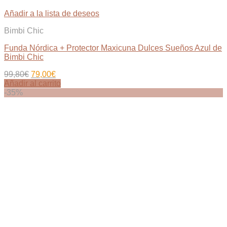
Añadir a la lista de deseos
Bimbi Chic
Funda Nórdica + Protector Maxicuna Dulces Sueños Azul de
Bimbi Chic
El
El
99,80
€
79,00
€
precio
precio
Añadir al carrito
original
actual
-35%
era:
es:
99,80€.
79,00€.