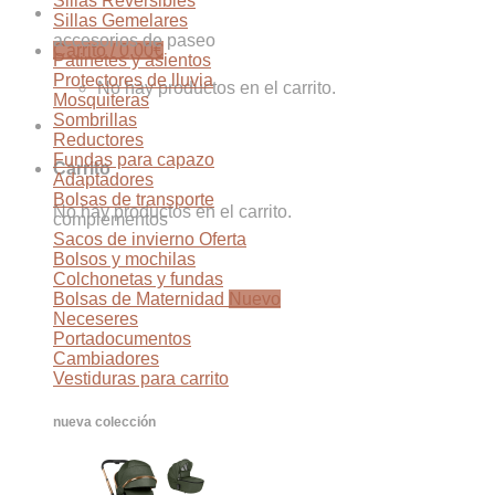
Sillas Reversibles
Sillas Gemelares
accesorios de paseo
Carrito /
0,00
€
Patinetes y asientos
Protectores de lluvia
No hay productos en el carrito.
Mosquiteras
Sombrillas
Reductores
Fundas para capazo
Carrito
Adaptadores
Bolsas de transporte
No hay productos en el carrito.
complementos
Sacos de invierno
Bolsos y mochilas
Colchonetas y fundas
Bolsas de Maternidad
Neceseres
Portadocumentos
Cambiadores
Vestiduras para carrito
nueva colección