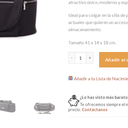
atractivo único, moderno y esp
era:
es:
39,90€.
26,9
Ideal para colgar en la silla d
actuales que quieren un acceso 
almacenamiento.
Tamaño 41 x 14 x 18 cm.
Bolso Organizador Andorra Ne
Añadir al 
Añadir a tu Lista de Nacimi
¿Lo has visto más barato
Te ofrecemos siempre el 
precio.
Contáctanos