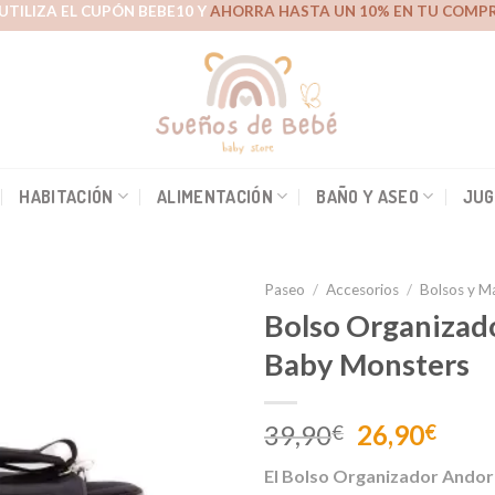
UTILIZA EL CUPÓN BEBE10 Y
AHORRA HASTA UN 10% EN TU COMPR
HABITACIÓN
ALIMENTACIÓN
BAÑO Y ASEO
JUG
Paseo
/
Accesorios
/
Bolsos y M
Bolso Organizad
Baby Monsters
Añadir
a la
lista de
El
El
39,90
26,90
€
€
deseos
precio
prec
El Bolso Organizador Ando
original
actu