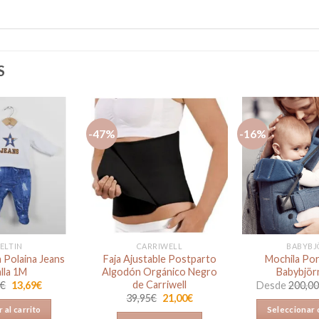
S
-47%
-16%
Añadir
Añadir
a la
a la
lista de
lista de
deseos
deseos
ELTIN
CARRIWELL
BABYBJ
 Polaina Jeans
Faja Ajustable Postparto
Mochila Po
lla 1M
Algodón Orgánico Negro
Babybjör
de Carriwell
El
El
0
€
13,69
€
Desde
200,0
precio
precio
El
El
39,95
€
21,00
€
original
actual
precio
precio
 al carrito
Seleccionar
era:
es:
original
actual