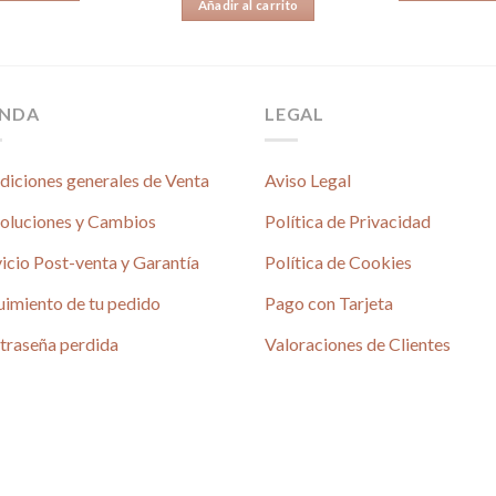
Añadir al carrito
23,00€.
13,69€.
E
era:
es:
39,95€.
21,00€.
p
t
mú
ENDA
LEGAL
va
L
o
diciones generales de Venta
Aviso Legal
s
p
oluciones y Cambios
Política de Privacidad
el
icio Post-venta y Garantía
Política de Cookies
e
la
uimiento de tu pedido
Pago con Tarjeta
é
p
traseña perdida
Valoraciones de Clientes
d
4.80 / 5
690 reseñas
p
4.80 / 5