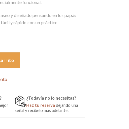
ecialmente funcional.
0€.
e paseo y diseñado pensando en los papás
fácil y rápido con un práctico
gro de Baby Monsters cantidad
carrito
ento
?
¿Todavía no lo necesitas?
mejor
Haz tu reserva
dejando una
señal y recíbelo más adelante.