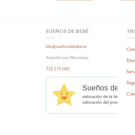
ñadir al carrito
23,00€.
13,69€.
era:
es:
41,95€.
20,00€.
SUEÑOS DE BEBÉ
TI
info@sueñosdebebe.es
Con
Atención por WhatsApp
Dev
722 175 040
Serv
Seg
Sueños de Beb
Con
valoración de la tienda
valoración del producto