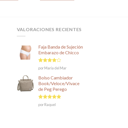
23,00€.
13,69€.
ste
roducto
iene
ltiples
VALORACIONES RECIENTES
riantes.
as
pciones
Faja Banda de Sujeción
e
Embarazo de Chicco
ueden
egir
Valorado
por María del Mar
n
en
4
de
5
Bolso Cambiador
ágina
Book/Veloce/Vivace
e
de Peg Perego
roducto
Valorado en
por Raquel
5
de 5