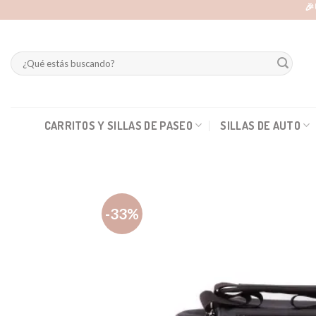
Skip
🎉
to
content
Buscar
por:
CARRITOS Y SILLAS DE PASEO
SILLAS DE AUTO
-33%