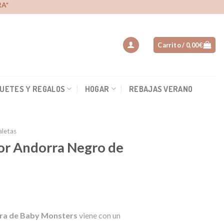
A*
Carrito /
0,00
€
UETES Y REGALOS
HOGAR
REBAJAS VERANO
aletas
or Andorra Negro de
io
rra de Baby Monsters
viene con un
al