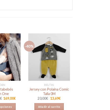
-40%
Añadir
Añadir
a la
a la
lista de
lista de
deseos
deseos
ÖRN
BELTIN
rtabebés
Jersey con Polaina Comic
n One
Talla 0M
El
El
0
€
169,00
€
23,00
€
13,69
€
precio
precio
original
actual
 opciones
Añadir al carrito
era:
es: