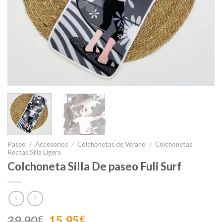
Paseo
/
Accesorios
/
Colchonetas de Verano
/
Colchonetas
Rectas Silla Ligera
Colchoneta Silla De paseo Fuli Surf
El
El
39,90
15,95
€
€