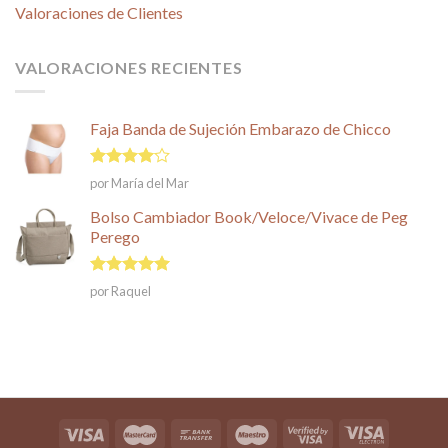
Valoraciones de Clientes
VALORACIONES RECIENTES
Faja Banda de Sujeción Embarazo de Chicco
Valorado
por María del Mar
en
4
de
5
Bolso Cambiador Book/Veloce/Vivace de Peg
Perego
Valorado en
por Raquel
5
de 5