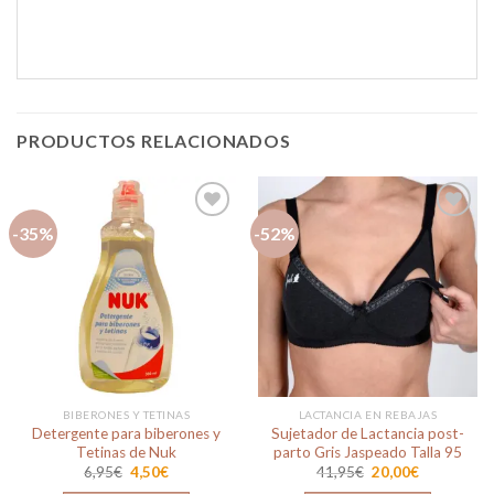
PRODUCTOS RELACIONADOS
-35%
-52%
Añadir
Añadir
a la
a la
lista de
lista de
deseos
deseos
BIBERONES Y TETINAS
LACTANCIA EN REBAJAS
Detergente para biberones y
Sujetador de Lactancia post-
Tetinas de Nuk
parto Gris Jaspeado Talla 95
El
El
El
El
6,95
€
4,50
€
41,95
€
20,00
€
precio
precio
precio
precio