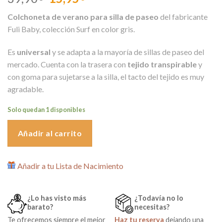
precio
precio
Colchoneta de verano para silla de paseo
del fabricante
original
actual
Fuli Baby, colección Surf en color gris.
era:
es:
39,90€.
15,95€.
Es
universal
y se adapta a la mayoría de sillas de paseo del
mercado. Cuenta con la trasera con
tejido transpirable
y
con goma para sujetarse a la silla, el tacto del tejido es muy
agradable.
Solo quedan 1 disponibles
Añadir al carrito
Añadir a tu Lista de Nacimiento
¿Lo has visto más
¿Todavía no lo
barato?
necesitas?
Te ofrecemos siempre el mejor
Haz tu reserva
dejando una