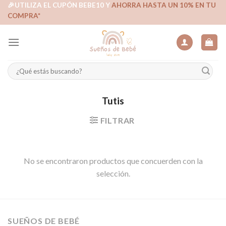
Skip
🎉UTILIZA EL CUPÓN BEBE10 Y
AHORRA HASTA UN 10% EN TU
COMPRA*
to
content
Buscar
por:
Tutis
FILTRAR
No se encontraron productos que concuerden con la
selección.
SUEÑOS DE BEBÉ