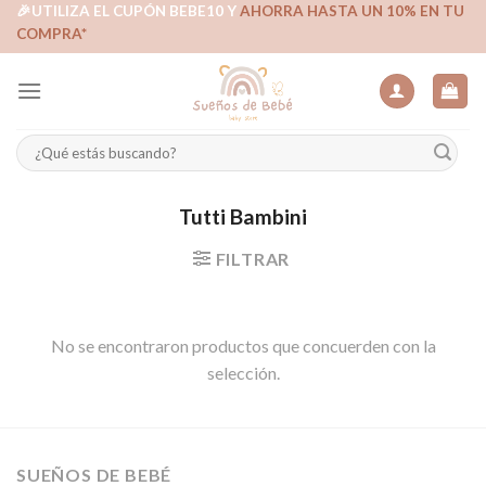
Skip
🎉UTILIZA EL CUPÓN BEBE10 Y
AHORRA HASTA UN 10% EN TU
COMPRA*
to
content
Buscar
por:
Tutti Bambini
FILTRAR
No se encontraron productos que concuerden con la
selección.
SUEÑOS DE BEBÉ