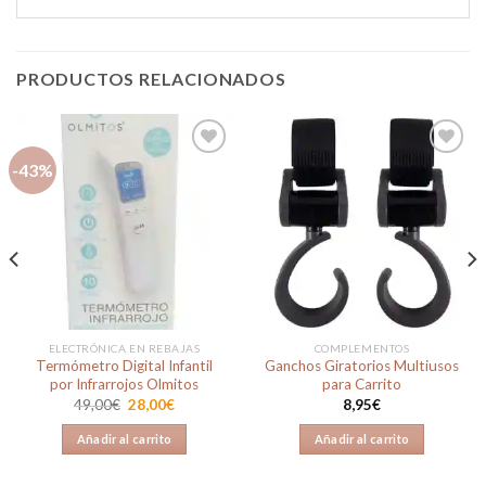
PRODUCTOS RELACIONADOS
-43%
Añadir
Añadir
a la
a la
lista de
lista de
deseos
deseos
ELECTRÓNICA EN REBAJAS
COMPLEMENTOS
Termómetro Digital Infantil
Ganchos Giratorios Multiusos
por Infrarrojos Olmitos
para Carrito
El
El
49,00
€
28,00
€
8,95
€
precio
precio
original
actual
Añadir al carrito
Añadir al carrito
era:
es:
49,00€.
28,00€.