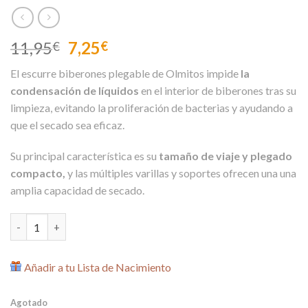
El
El
11,95
7,25
€
€
precio
precio
El escurre biberones plegable de Olmitos impide
la
original
actual
condensación de líquidos
en el interior de biberones tras su
era:
es:
limpieza, evitando la proliferación de bacterias y ayudando a
11,95€.
7,25€.
que el secado sea eficaz.
Su principal característica es su
tamaño de viaje y plegado
compacto,
y las múltiples varillas y soportes ofrecen una una
amplia capacidad de secado.
Escurridor de Biberones Plegable 2573 de Olmitos cantidad
Añadir a tu Lista de Nacimiento
Agotado