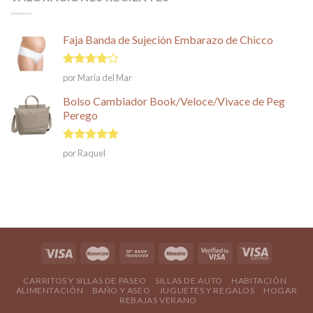
Faja Banda de Sujeción Embarazo de Chicco
Valorado
por María del Mar
en
4
de
5
Bolso Cambiador Book/Veloce/Vivace de Peg
Perego
Valorado en
por Raquel
5
de 5
CARRITOS Y SILLAS DE PASEO
SILLAS DE AUTO
HABITACIÓN
ALIMENTACIÓN
BAÑO Y ASEO
JUGUETES Y REGALOS
HOGAR
REBAJAS VERANO