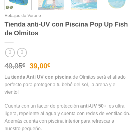
Rebajas de Verano
Tienda anti-UV con Piscina Pop Up Fish
de Olmitos
El
El
49,95
39,00
€
€
precio
precio
La
tienda Anti UV con piscina
de Olmitos será el aliado
original
actual
perfecto para proteger a tu bebé del sol, la arena y el
era:
es:
viento!
49,95€.
39,00€.
Cuenta con un factor de protección
anti-UV 50+
, es ultra
ligera, repelente al agua y cuenta con redes de ventilación.
Además cuenta con piscina interior para refrescar a
nuestro pequeño.