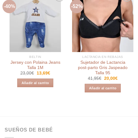
-40%
-52%
Añadir
Añadir
a la
a la
lista de
lista de
deseos
deseos
BELTIN
LACTANCIA EN REBAJAS
Jersey con Polaina Jeans
Sujetador de Lactancia
Talla 1M
post-parto Gris Jaspeado
Talla 95
El
El
23,00
€
13,69
€
precio
precio
El
El
41,95
€
20,00
€
original
actual
precio
precio
Añadir al carrito
era:
es:
original
actual
Añadir al carrito
23,00€.
13,69€.
era:
es:
41,95€.
20,00€.
SUEÑOS DE BEBÉ