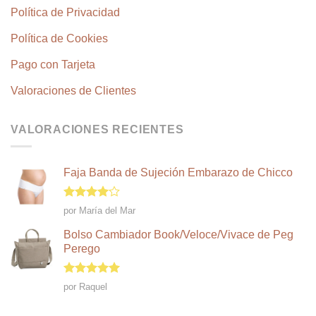
Política de Privacidad
Política de Cookies
Pago con Tarjeta
Valoraciones de Clientes
VALORACIONES RECIENTES
Faja Banda de Sujeción Embarazo de Chicco
Valorado
por María del Mar
en
4
de
5
Bolso Cambiador Book/Veloce/Vivace de Peg
Perego
Valorado en
por Raquel
5
de 5