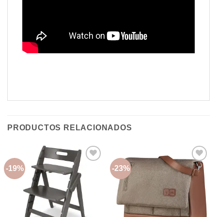
PRODUCTOS RELACIONADOS
-19%
-23%
Añadir
Añadir
a la
a la
lista de
lista de
deseos
deseos