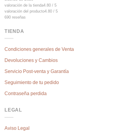
página
producto
valoración de la tienda
4.80 / 5
de
valoración del producto
4.80 / 5
producto
690 reseñas
TIENDA
Condiciones generales de Venta
Devoluciones y Cambios
Servicio Post-venta y Garantía
Seguimiento de tu pedido
Contraseña perdida
LEGAL
Aviso Legal