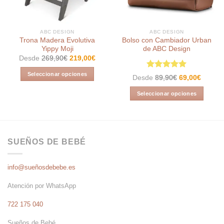
ABC DESIGN
ABC DESIGN
Trona Madera Evolutiva
Bolso con Cambiador Urban
Yippy Moji
de ABC Design
Desde
269,90
€
219,00
€
Seleccionar opciones
Valorado en
Desde
89,90
€
69,00
€
5.00
de 5
Este
Seleccionar opciones
producto
Este
tiene
producto
múltiples
tiene
variantes.
múltiples
Las
SUEÑOS DE BEBÉ
variantes.
opciones
Las
se
info@sueñosdebebe.es
opciones
pueden
se
elegir
Atención por WhatsApp
pueden
en
elegir
la
722 175 040
en
página
la
de
Sueños de Bebé