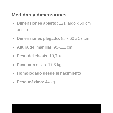
Opción de llevar dos capazos para
gemelos o mellizos
Medidas y dimensiones
Dimensiones abierto:
121 largo x 50 cm
ancho
Dimensiones plegado:
85 x 60 x 57 cm
Altura del manillar:
95-111 cm
Peso del chasis:
10,3 kg
Peso con sillas:
17,3 kg
Homologado desde el nacimiento
Peso máximo:
44 kg