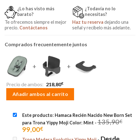
¿Lo has visto más
¿Todavía no lo
barato?
necesitas?
Te ofrecemos siempre el mejor
Haz tu reserva
dejando una
precio.
Contáctanos
señal y recíbelo más adelante.
Comprados frecuentemente juntos
+
+
€
Precio de ambos:
218,80
Añadir ambos al carrito
Este producto: Hamaca Recién Nacido New Born Set
135,90
€
para Trona Yippy Moji Color: Mint
-
El
El
99,00
€
precio
precio
Desde
Trona Madera Evolutiva Yippy Moji
-