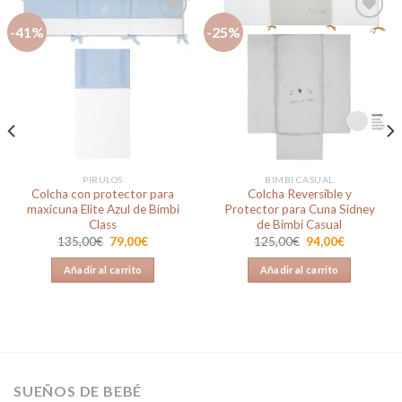
-41%
-25%
Añadir
Añadir
a la
a la
lista de
lista de
deseos
deseos
PIRULOS
BIMBI CASUAL
Colcha con protector para
Colcha Reversible y
maxicuna Elite Azul de Bimbi
Protector para Cuna Sidney
Class
de Bimbi Casual
El
El
El
El
135,00
€
79,00
€
125,00
€
94,00
€
precio
precio
precio
precio
original
actual
original
actual
Añadir al carrito
Añadir al carrito
era:
es:
era:
es:
135,00€.
79,00€.
125,00€.
94,00€.
SUEÑOS DE BEBÉ