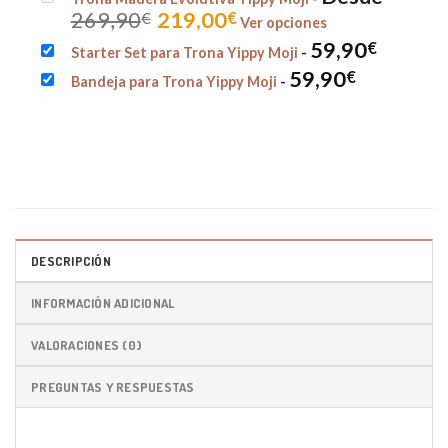
original
actual
269,90
219,00
€
€
Ver opciones
era:
es:
135,90€.
99,00€.
59,90
€
Starter Set para Trona Yippy Moji
-
59,90
€
Bandeja para Trona Yippy Moji
-
DESCRIPCIÓN
INFORMACIÓN ADICIONAL
VALORACIONES (0)
PREGUNTAS Y RESPUESTAS