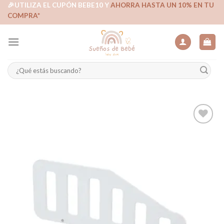
Skip
🎉UTILIZA EL CUPÓN BEBE10 Y
AHORRA HASTA UN 10% EN TU
COMPRA*
to
content
Buscar
por:
Añadir
a la
lista de
deseos