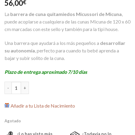
56,00
€
La
barrera de cuna quitamiedos Micussori de Micuna
,
puede acoplarse a cualquiera de las cunas Micuna de 120 x 60
cm marcadas con este sello y también para la tipi house.
Una barrera que ayudará a los más pequeños a
desarrollar
su autonomía
, perfecto para cuando tu bebé aprenda a
bajar y subir solito de la cuna.
Plazo de entrega aproximado 7/10 días
Barrera Micussori para cuna 120x60 de Micuna cantidad
Añadir a tu Lista de Nacimiento
Agotado
¿Lo has visto más
¿Todavía no lo