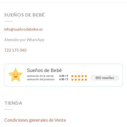
tiene
múltiples
variantes.
SUEÑOS DE BEBÉ
Las
opciones
info@sueñosdebebe.es
se
pueden
Atención por WhatsApp
elegir
en
722 175 040
la
página
de
Sueños de Bebé
producto
valoración de la tienda
4.80 / 5
690 reseñas
valoración del producto
4.80 / 5
TIENDA
Condiciones generales de Venta