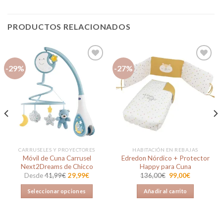
PRODUCTOS RELACIONADOS
-29%
-27%
Añadir
Añadir
a la
a la
lista de
lista de
deseos
deseos
CARRUSELES Y PROYECTORES
HABITACIÓN EN REBAJAS
Móvil de Cuna Carrusel
Edredon Nórdico + Protector
Next2Dreams de Chicco
Happy para Cuna
El
El
Desde
41,99
€
29,99
€
136,00
€
99,00
€
precio
precio
original
actual
Seleccionar opciones
Añadir al carrito
era:
es:
136,00€.
99,00€.
Este
producto