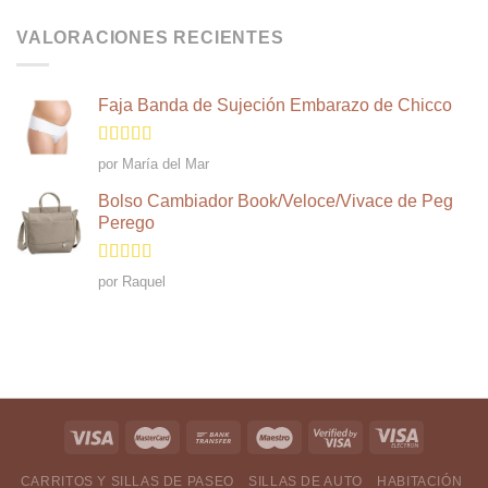
VALORACIONES RECIENTES
Faja Banda de Sujeción Embarazo de Chicco
Valorado
por María del Mar
en
4
de 5
Bolso Cambiador Book/Veloce/Vivace de Peg
Perego
Valorado en
por Raquel
5
de 5
CARRITOS Y SILLAS DE PASEO
SILLAS DE AUTO
HABITACIÓN