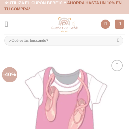
Skip
🎉UTILIZA EL CUPÓN BEBE10 Y
AHORRA HASTA UN 10% EN
TU COMPRA*
to
content
Buscar
por:
-40%
Añadir
a la
lista de
deseos