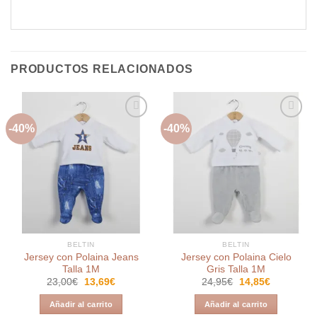
PRODUCTOS RELACIONADOS
-40%
-40%
Añadir
Añadir
a la
a la
lista de
lista de
deseos
deseos
BELTIN
BELTIN
Jersey con Polaina Jeans
Jersey con Polaina Cielo
Talla 1M
Gris Talla 1M
El
El
El
El
23,00
€
13,69
€
24,95
€
14,85
€
precio
precio
precio
precio
original
actual
original
actual
Añadir al carrito
Añadir al carrito
era:
es:
era:
es: