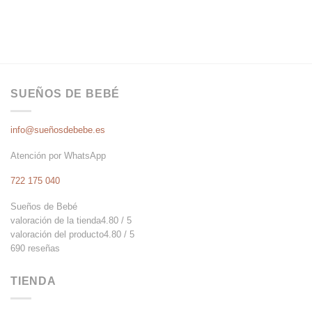
23,00€.
13,69€.
24,95€.
14,85€.
SUEÑOS DE BEBÉ
info@sueñosdebebe.es
Atención por WhatsApp
722 175 040
Sueños de Bebé
valoración de la tienda
4.80 / 5
valoración del producto
4.80 / 5
690 reseñas
TIENDA