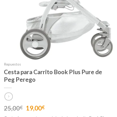
Repuestos
Cesta para Carrito Book Plus Pure de
Peg Perego
El
El
25,00
19,00
€
€
precio
precio