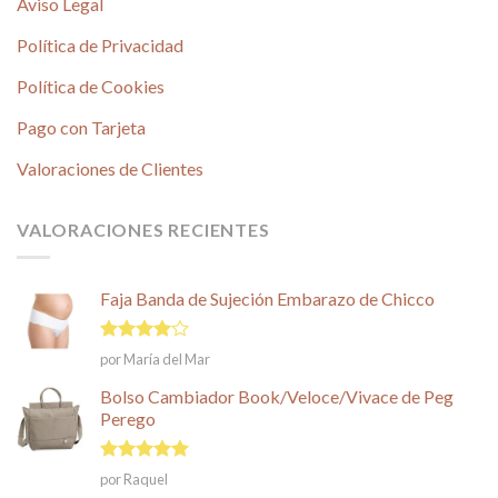
Aviso Legal
Política de Privacidad
Política de Cookies
Pago con Tarjeta
Valoraciones de Clientes
VALORACIONES RECIENTES
Faja Banda de Sujeción Embarazo de Chicco
Valorado
por María del Mar
en
4
de
5
Bolso Cambiador Book/Veloce/Vivace de Peg
Perego
Valorado en
por Raquel
5
de 5