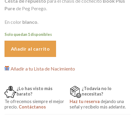
Cesta de repuesto
para el chasis de cochecito
Book Plus
original
actual
Pure
de Peg Perego.
era:
es:
25,00€.
19,00€.
En color
blanco
.
Solo quedan 1 disponibles
Añadir al carrito
Añadir a tu Lista de Nacimiento
¿Lo has visto más
¿Todavía no lo
barato?
necesitas?
Te ofrecemos siempre el mejor
Haz tu reserva
dejando una
precio.
Contáctanos
señal y recíbelo más adelante.