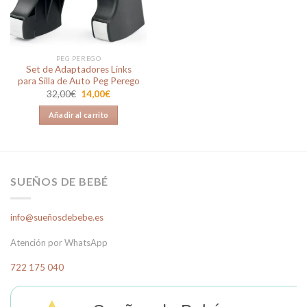
PEG PEREGO
Set de Adaptadores Links
para Silla de Auto Peg Perego
El
El
32,00
€
14,00
€
precio
precio
original
actual
Añadir al carrito
era:
es:
32,00€.
14,00€.
SUEÑOS DE BEBÉ
info@sueñosdebebe.es
Atención por WhatsApp
722 175 040