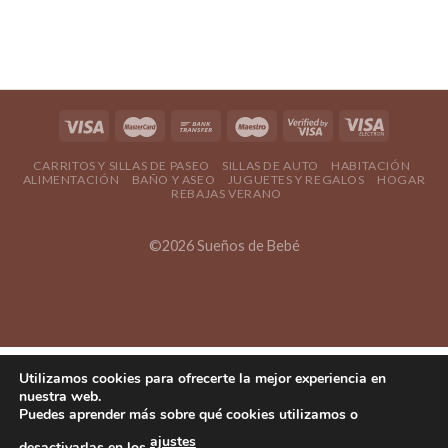
CARRITOS Y SILLAS DE PASEO
SILLAS DE AUTO
HABITACIÓN
ALIMENTACIÓN
BAÑO Y ASEO
JUGUETES Y REGALOS
HOGAR
REBAJAS VERANO
©2026 Sueños de Bebé
Utilizamos cookies para ofrecerte la mejor experiencia en
nuestra web.
Puedes aprender más sobre qué cookies utilizamos o
ajustes
desactivarlas en los
.