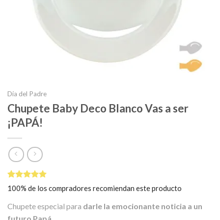
Día del Padre
Chupete Baby Deco Blanco Vas a ser
¡PAPÁ!
Valorado
1
100% de los compradores recomiendan este producto
5.00
sobre
5 basado
Chupete especial para
darle la emocionante noticia a un
en
puntuación
futuro Papá.