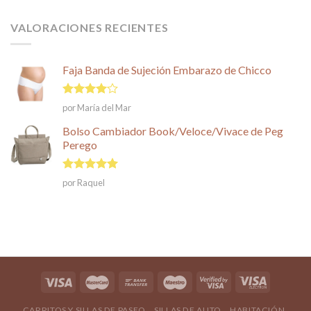
VALORACIONES RECIENTES
Faja Banda de Sujeción Embarazo de Chicco
Valorado
por María del Mar
en
4
de
5
Bolso Cambiador Book/Veloce/Vivace de Peg
Perego
Valorado en
por Raquel
5
de 5
CARRITOS Y SILLAS DE PASEO
SILLAS DE AUTO
HABITACIÓN