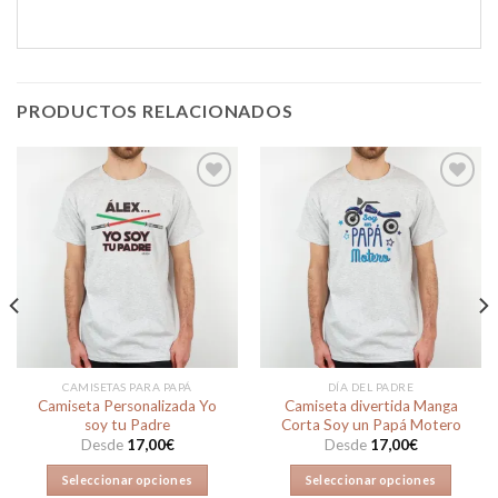
PRODUCTOS RELACIONADOS
Añadir
Añadir
a la
a la
lista de
lista de
deseos
deseos
CAMISETAS PARA PAPÁ
DÍA DEL PADRE
Camiseta Personalizada Yo
Camiseta divertida Manga
soy tu Padre
Corta Soy un Papá Motero
Desde
17,00
€
Desde
17,00
€
Seleccionar opciones
Seleccionar opciones