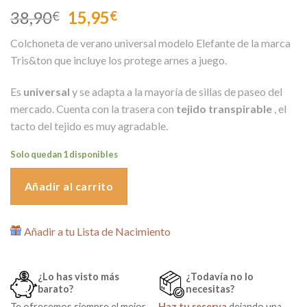
El
El
38,90
15,95
€
€
precio
precio
Colchoneta de verano universal modelo Elefante de la marca
original
actual
Tris&ton que incluye los protege arnes a juego.
era:
es:
38,90€.
15,95€.
Es
universal
y se adapta a la mayoría de sillas de paseo del
mercado. Cuenta con la trasera con
tejido transpirable
, el
tacto del tejido es muy agradable.
Solo quedan 1 disponibles
Añadir al carrito
Añadir a tu Lista de Nacimiento
¿Lo has visto más
¿Todavía no lo
barato?
necesitas?
Te ofrecemos siempre el mejor
Haz tu reserva
dejando una