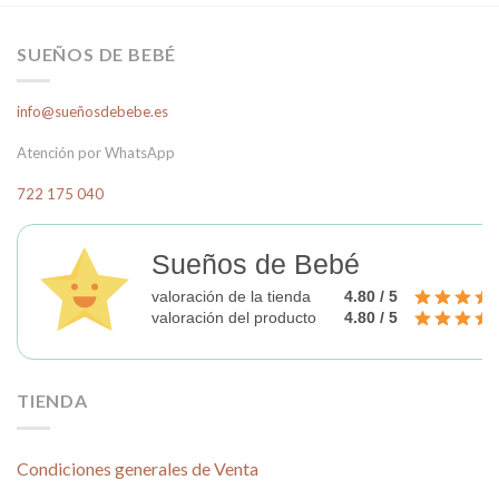
variantes.
Las
opciones
SUEÑOS DE BEBÉ
se
pueden
info@sueñosdebebe.es
elegir
en
Atención por WhatsApp
la
página
722 175 040
de
producto
Sueños de Bebé
valoración de la tienda
4.80 / 5
valoración del producto
4.80 / 5
TIENDA
Condiciones generales de Venta