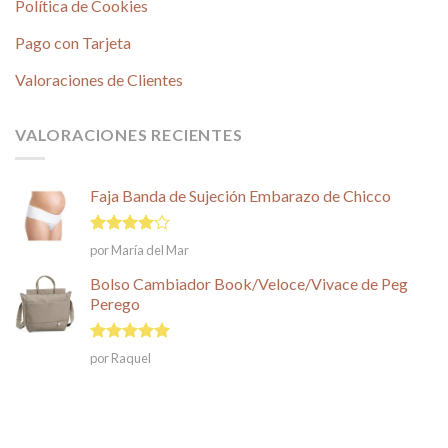
Política de Cookies
Pago con Tarjeta
Valoraciones de Clientes
VALORACIONES RECIENTES
Faja Banda de Sujeción Embarazo de Chicco
Valorado
por María del Mar
en
4
de
5
Bolso Cambiador Book/Veloce/Vivace de Peg
Perego
Valorado en
por Raquel
5
de 5