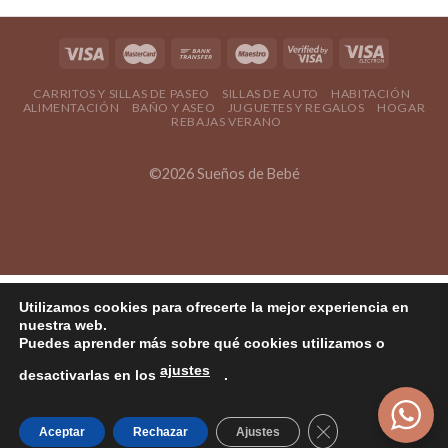
CARRITOS Y SILLAS DE PASEO
SILLAS DE AUTO
HABITACIÓN
ALIMENTACIÓN
BAÑO Y ASEO
JUGUETES Y REGALOS
HOGAR
REBAJAS VERANO
©2026 Sueños de Bebé
Utilizamos cookies para ofrecerte la mejor experiencia en
nuestra web.
Puedes aprender más sobre qué cookies utilizamos o
ajustes
desactivarlas en los
.
Cerrar el banner
Aceptar
Rechazar
Ajustes