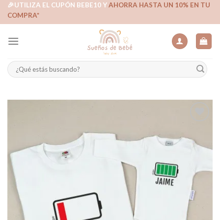
Skip
🎉UTILIZA EL CUPÓN BEBE10 Y
AHORRA HASTA UN 10% EN TU
COMPRA*
to
content
Buscar
por:
Añadir
a la
lista de
deseos