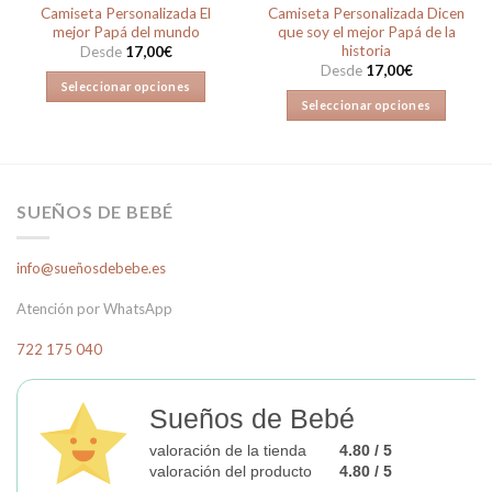
Camiseta Personalizada El
Camiseta Personalizada Dicen
mejor Papá del mundo
que soy el mejor Papá de la
historia
Desde
17,00
€
Desde
17,00
€
Seleccionar opciones
Seleccionar opciones
Este
Este
producto
producto
tiene
tiene
múltiples
múltiples
variantes.
SUEÑOS DE BEBÉ
variantes.
Las
Las
opciones
info@sueñosdebebe.es
opciones
se
se
pueden
Atención por WhatsApp
pueden
elegir
elegir
en
722 175 040
en
la
la
página
página
Sueños de Bebé
de
de
producto
valoración de la tienda
4.80 / 5
producto
valoración del producto
4.80 / 5