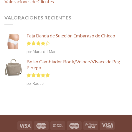
Valoraciones de Clientes
VALORACIONES RECIENTES
Faja Banda de Sujeción Embarazo de Chicco
Valorado
por María del Mar
en
4
de
5
Bolso Cambiador Book/Veloce/Vivace de Peg
Perego
Valorado en
por Raquel
5
de 5