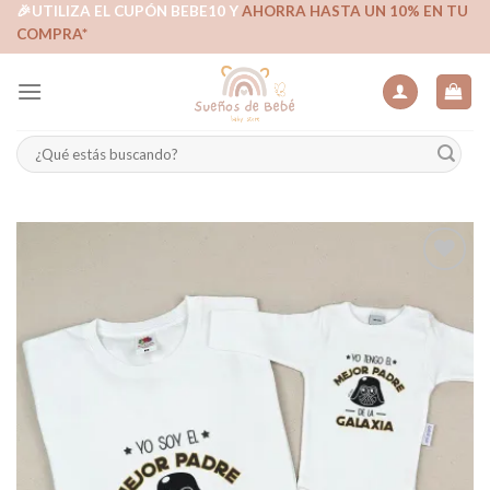
Skip
🎉UTILIZA EL CUPÓN BEBE10 Y
AHORRA HASTA UN 10% EN TU
COMPRA*
to
content
Buscar
por:
Añadir
a la
lista de
deseos