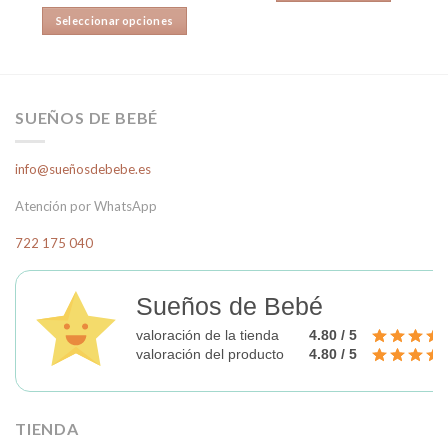
29,90€.
20,00€.
Seleccionar opciones
Este
producto
tiene
múltiples
SUEÑOS DE BEBÉ
variantes.
Las
info@sueñosdebebe.es
opciones
se
Atención por WhatsApp
pueden
elegir
722 175 040
en
la
página
Sueños de Bebé
de
valoración de la tienda
4.80 / 5
producto
valoración del producto
4.80 / 5
TIENDA