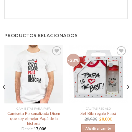
PRODUCTOS RELACIONADOS
-33%
Añadir
Añadir
a la
a la
lista de
lista de
deseos
deseos
CAMISETAS PARA PAPÁ
CAJITAS REGALO
Camiseta Personalizada Dicen
Set Bibi regalo Papá
que soy el mejor Papá de la
El
El
29,90
€
20,00
€
precio
precio
historia
original
actual
Añadir al carrito
Desde
17,00
€
era:
es: