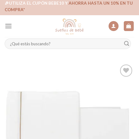
Skip
🎉UTILIZA EL CUPÓN BEBE10 Y
AHORRA HASTA UN 10% EN TU
COMPRA*
to
content
Buscar
por:
Añadir
a la
lista de
deseos