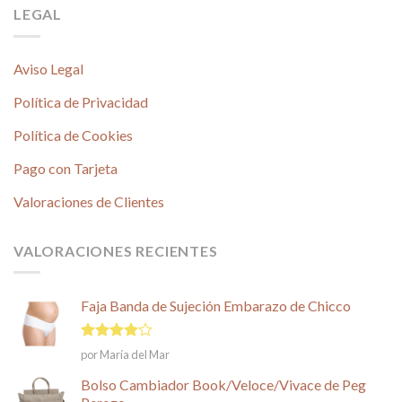
LEGAL
Aviso Legal
Política de Privacidad
Política de Cookies
Pago con Tarjeta
Valoraciones de Clientes
VALORACIONES RECIENTES
Faja Banda de Sujeción Embarazo de Chicco
Valorado
por María del Mar
en
4
de
5
Bolso Cambiador Book/Veloce/Vivace de Peg