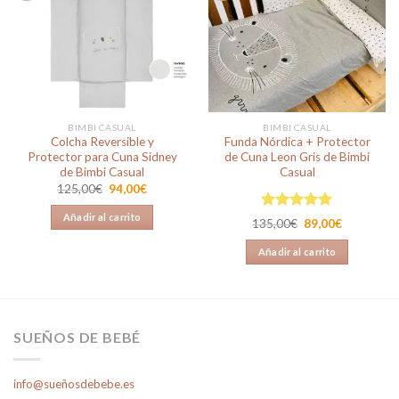
Añadir
Añadir
a la
a la
lista de
lista de
deseos
deseos
BIMBI CASUAL
BIMBI CASUAL
Colcha Reversible y
Funda Nórdica + Protector
Protector para Cuna Sidney
de Cuna Leon Gris de Bimbi
de Bimbi Casual
Casual
El
El
125,00
€
94,00
€
precio
precio
original
actual
Añadir al carrito
Valorado en
era:
es:
El
El
135,00
€
89,00
€
125,00€.
94,00€.
5.00
de 5
precio
precio
original
actual
Añadir al carrito
era:
es:
135,00€.
89,00€.
SUEÑOS DE BEBÉ
info@sueñosdebebe.es