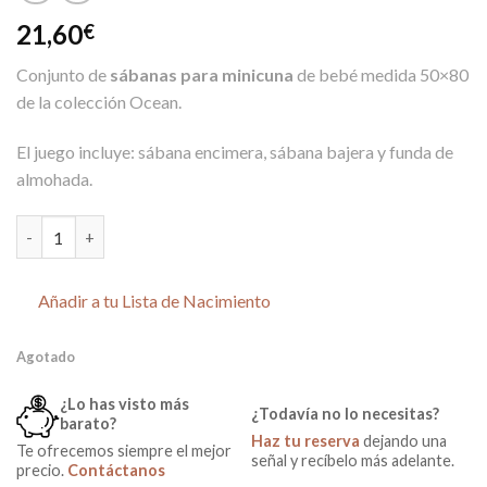
21,60
€
Conjunto de
sábanas para minicuna
de bebé medida 50×80
de la colección Ocean.
El juego incluye: sábana encimera, sábana bajera y funda de
almohada.
Conjunto sábanas 100% algodón minicuna Ocean Beige cantida
Añadir a tu Lista de Nacimiento
Agotado
¿Lo has visto más
¿Todavía no lo necesitas?
barato?
Haz tu reserva
dejando una
Te ofrecemos siempre el mejor
señal y recíbelo más adelante.
precio.
Contáctanos